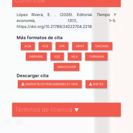
Cómo citar
López Rivera, E. . (2026). Editorial.
Tiempo Y
economía
,
13
(1), 1–5.
https://doi.org/10.21789/24222704.2218
Más formatos de cita
ACM
ACS
APA
ABNT
CHICAGO
HARVARD
IEEE
MLA
TURABIAN
VANCOUVER
Descargar cita
ENDNOTE/ZOTERO/MENDELEY (RIS)
BIBTEX
Términos de licencia
▼