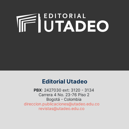
Editorial Utadeo
PBX
: 2427030 ext: 3120 - 3134
Carrera 4 No. 23-76 Piso 2
Bogotá - Colombia
direccion.publicaciones@utadeo.edu.co
revistas@utadeo.edu.co