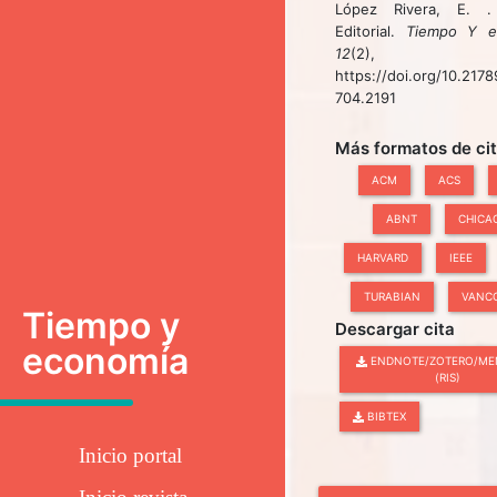
López Rivera, E. .
Editorial.
Tiempo Y e
12
(2), 1
https://doi.org/10.217
704.2191
Más formatos de ci
ACM
ACS
ABNT
CHICA
HARVARD
IEEE
TURABIAN
VANC
Tiempo y
Descargar cita
economía
ENDNOTE/ZOTERO/ME
(RIS)
BIBTEX
Inicio portal