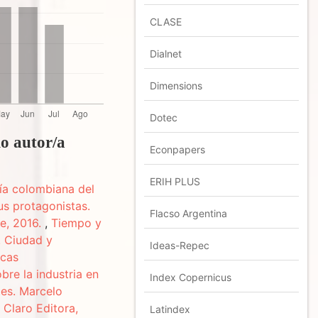
CLASE
Dialnet
Dimensions
Dotec
mo autor/a
Econpapers
ERIH PLUS
ía colombiana del
sus protagonistas.
Flacso Argentina
e, 2016.
,
Tiempo y
. Ciudad y
Ideas-Repec
icas
bre la industria en
Index Copernicus
tes. Marcelo
 Claro Editora,
Latindex