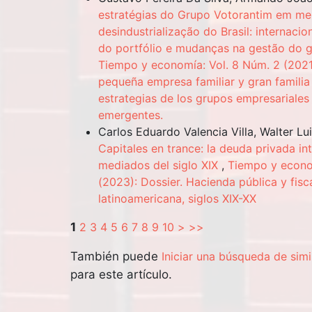
estratégias do Grupo Votorantim em me
desindustrialização do Brasil: internacio
do portfólio e mudanças na gestão do 
Tiempo y economía: Vol. 8 Núm. 2 (2021)
pequeña empresa familiar y gran famili
estrategias de los grupos empresariales
emergentes.
Carlos Eduardo Valencia Villa, Walter Lui
Capitales en trance: la deuda privada int
mediados del siglo XIX
,
Tiempo y econom
(2023): Dossier. Hacienda pública y fisc
latinoamericana, siglos XIX-XX
1
2
3
4
5
6
7
8
9
10
>
>>
También puede
Iniciar una búsqueda de sim
para este artículo.