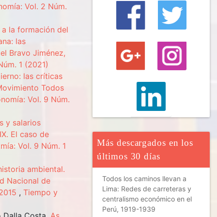
omía: Vol. 2 Núm.
 a la formación del
ana: las
el Bravo Jiménez,
Núm. 1 (2021)
erno: las críticas
 Movimiento Todos
nomía: Vol. 9 Núm.
 y salarios
IX. El caso de
Más descargados en los
ía: Vol. 9 Núm. 1
últimos 30 días
istoria ambiental.
Todos los caminos llevan a
ad Nacional de
Lima: Redes de carreteras y
 2015
,
Tiempo y
centralismo económico en el
Perú, 1919-1939
 Dalla Costa,
As