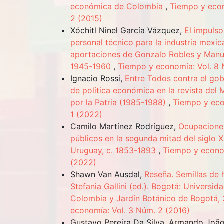
económica de Colombia
,
Tiempo y econ
2 (2015)
Xóchitl Ninel García Vázquez,
El impulso
personal técnico para la industria mexic
aportaciones de Gonzalo Robles y Manu
1945-1960
,
Tiempo y economía: Vol. 8 
Ignacio Rossi,
Entre Todos contra el gobi
de política económica en la revista del
por la Patria (1985-1988)
,
Tiempo y eco
1 (2022)
Camilo Martínez Rodríguez,
Ocupaciones
públicos en la segunda mitad del siglo X
Uruguay, c. 1853-1893
,
Tiempo y econom
(2022)
Shawn Van Ausdal,
Reseña. Semillas de h
Stefania Gallini (ed.). Bogotá: Universid
Colombia y Jardín Botánico de Bogotá,
economía: Vol. 3 Núm. 2 (2016)
Gustavo Pereira Da Silva, Armando João