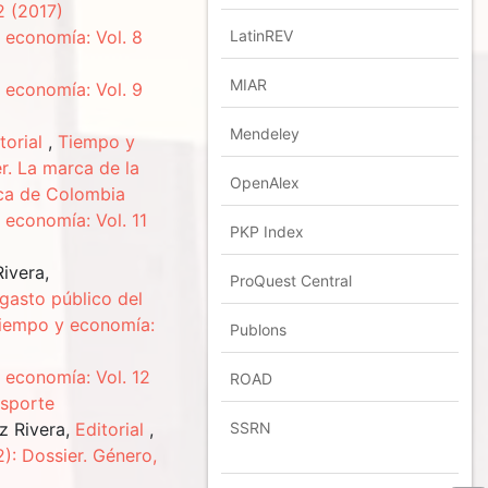
2 (2017)
LatinREV
 economía: Vol. 8
MIAR
 economía: Vol. 9
Mendeley
torial
,
Tiempo y
r. La marca de la
OpenAlex
ica de Colombia
 economía: Vol. 11
PKP Index
ivera,
ProQuest Central
 gasto público del
iempo y economía:
Publons
 economía: Vol. 12
ROAD
nsporte
SSRN
z Rivera,
Editorial
,
): Dossier. Género,