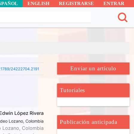
SPAÑOL
ENGLISH
REGISTRARSE
ENTRAR
Enviar un artículo
21789/24222704.2191
Tutoriales
Edwin López Rivera
Tadeo Lozano, Colombia
Publicación anticipada
o Lozano, Colombia