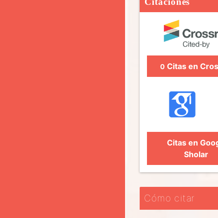
Citaciones
Citas en Cros
0
Citas en Goo
Sholar
Cómo citar