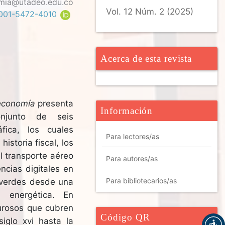
mia@utadeo.edu.co
Vol. 12 Núm. 2 (2025)
-0001-5472-4010
Acerca de esta revista
economía
presenta
Información
njunto de seis
áfica, los cuales
Para lectores/as
storia fiscal, los
el transporte aéreo
Para autores/as
ncias digitales en
Para bibliotecarios/as
s verdes desde una
a energética. En
igurosos que cubren
Código QR
iglo xvi hasta la