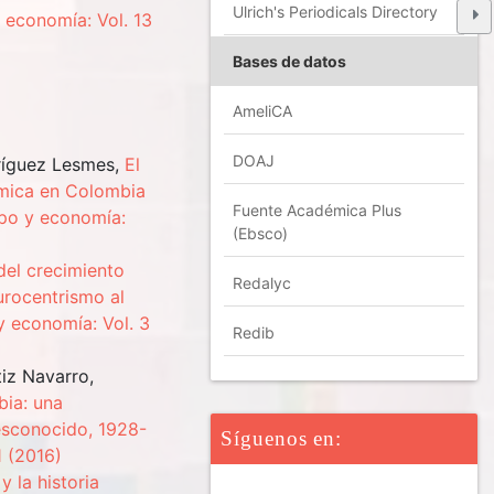
Ulrich's Periodicals Directory
 economía: Vol. 13
Bases de datos
AmeliCA
DOAJ
dríguez Lesmes,
El
nómica en Colombia
Fuente Académica Plus
po y economía:
(Ebsco)
del crecimiento
Redalyc
rocentrismo al
 economía: Vol. 3
Redib
tiz Navarro,
bia: una
esconocido, 1928-
Síguenos en:
 (2016)
y la historia