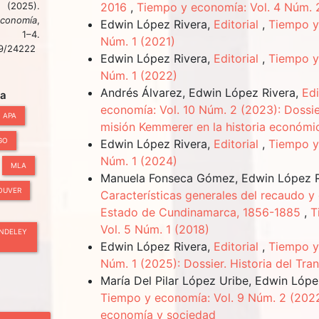
 (2025).
2016
,
Tiempo y economía: Vol. 4 Núm. 
conomía
,
Edwin López Rivera,
Editorial
,
Tiempo y
–4.
Núm. 1 (2021)
89/24222
Edwin López Rivera,
Editorial
,
Tiempo y
Núm. 1 (2022)
Andrés Álvarez, Edwin López Rivera,
Edi
ta
economía: Vol. 10 Núm. 2 (2023): Dossie
APA
misión Kemmerer en la historia económ
GO
Edwin López Rivera,
Editorial
,
Tiempo y
Núm. 1 (2024)
MLA
Manuela Fonseca Gómez, Edwin López R
OUVER
Características generales del recaudo y
Estado de Cundinamarca, 1856-1885
,
T
Vol. 5 Núm. 1 (2018)
NDELEY
Edwin López Rivera,
Editorial
,
Tiempo y
Núm. 1 (2025): Dossier. Historia del Tra
María Del Pilar López Uribe, Edwin Lópe
Tiempo y economía: Vol. 9 Núm. 2 (2022
economía y sociedad