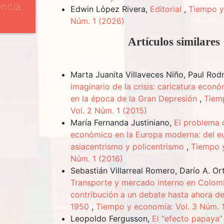
encia
Edwin López Rivera,
Editorial
,
Tiempo y
Núm. 1 (2026)
Artículos similares
Marta Juanita Villaveces Niño, Paul Ro
imaginario de la crisis: caricatura eco
en la época de la Gran Depresión
,
Tiem
Vol. 2 Núm. 1 (2015)
María Fernanda Justiniano,
El problema 
económico en la Europa moderna: del eu
asiacentrismo y policentrismo
,
Tiempo y
Núm. 1 (2016)
Sebastián Villarreal Romero, Darío A. Or
Transporte y mercado interno en Colom
contribución a un debate hasta ahora d
1950
,
Tiempo y economía: Vol. 3 Núm. 1
Leopoldo Fergusson,
El “efecto papaya” 