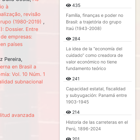
435
io à
nalização, revisão
Família, finanças e poder no
grupo (1980-2019)
,
Brasil: a trajetória do grupo
Itaú (1943-2008)
: Dossier. Entre
a de empresas:
284
 en países
La idea de la “economía del
cuidado” como creadora de
z Pereira,
valor económico no tiene
erna en Brasil a
fundamento teórico
ía: Vol. 10 Núm. 1
241
alidad subnacional
Capacidad estatal, fiscalidad
y subyugación: Panamá entre
1903-1945
214
ilitud avanzada
Historia de las carreteras en el
Perú, 1896-2024
201