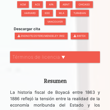
ACM
ACS
APA
ABNT
CHICAGO
HARVARD
IEEE
MLA
TURABIAN
VANCOUVER
Descargar cita
ENDNOTE/ZOTERO/MENDELEY (RIS)
BIBTEX
Términos de licencia
▼
Resumen
La historia fiscal de Boyacá entre 1863 y
1886 reflejó la tensión entre la realidad de la
economía moribunda del Estado y los