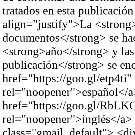
tratados en esta publicación
align="justify">La <strong
documentos</strong> se hac
<strong>año</strong> y las
publicación</strong> se en
href="https://goo.gl/etp4ti"
rel="noopener">español</a
href="https://goo.gl/RbLK
rel="noopener">inglés</a>
class="gmail_default"> <d