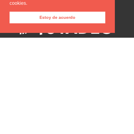
cookies.
Estoy de acuerdo
Editorial Utadeo
PBX
: 2427030 ext: 3120 - 3134
Carrera 4 No. 23-76 Piso 2
Bogotá - Colombia
direccion.publicaciones@utadeo.edu.co
revistas@utadeo.edu.co