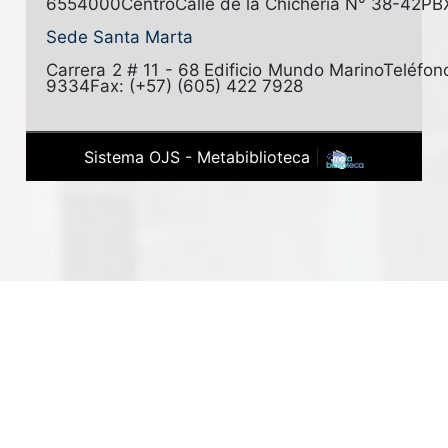
6554000
Centro
Calle de la Chichería N° 38-42
PB
Sede Santa Marta
Carrera 2 # 11 - 68 Edificio Mundo Marino
Teléfon
9334
Fax: (+57) (605) 422 7928
Sistema OJS - Metabiblioteca
|