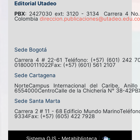
Editorial Utadeo
PBX
: 2427030 ext: 3120 - 3134
Carrera 4 No
Colombia
direccion.publicaciones@utadeo.edu.c
Sede Bogotá
Carrera 4 # 22-61
Teléfono: (+57) (601) 242 7
018000111022
Fax: (+57) (601) 561 2107
Sede Cartagena
Norte
Campus Internacional del Caribe, Anill
6554000
Centro
Calle de la Chichería N° 38-42
PB
Sede Santa Marta
Carrera 2 # 11 - 68 Edificio Mundo Marino
Teléfon
9334
Fax: (+57) (605) 422 7928
Sistema OJS - Metabiblioteca
|