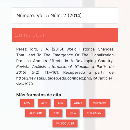
Número: Vol. 5 Núm. 2 (2014)
Cómo citar
Pérez Toro, J. A. (2015). World Historical Changes
That Lead To The Emergence Of The Globalization
Process And Its Effects In A Developing Country.
Revista Análisis Internacional (Cesada a Partir de
2015)
,
5
(2), 117–161. Recuperado a partir de
https://revistas.utadeo.edu.co/index.php/RAI/article/
view/979
Más formatos de cita
ACM
ACS
APA
ABNT
CHICAGO
HARVARD
IEEE
MLA
TURABIAN
VANCOUVER