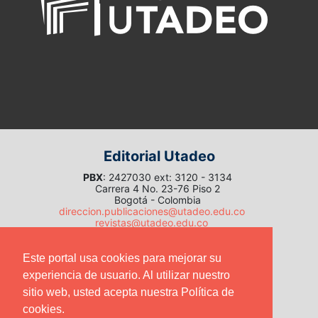
Editorial Utadeo
PBX
: 2427030 ext: 3120 - 3134
Carrera 4 No. 23-76 Piso 2
Bogotá - Colombia
direccion.publicaciones@utadeo.edu.co
revistas@utadeo.edu.co
Este portal usa cookies para mejorar su
experiencia de usuario. Al utilizar nuestro
Sede Bogotá
sitio web, usted acepta nuestra Política de
cookies.
Carrera 4 # 22-61