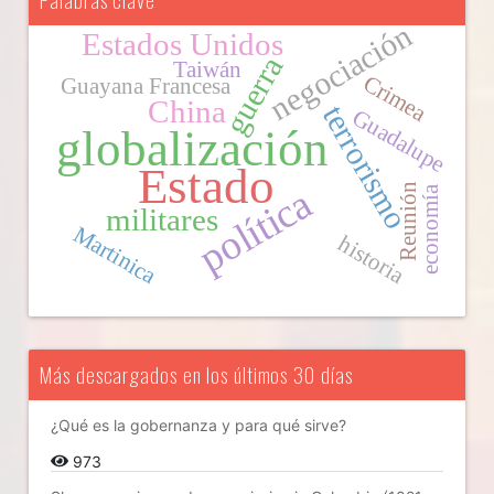
negociación
Estados Unidos
guerra
Taiwán
Crimea
Guayana Francesa
China
terrorismo
Guadalupe
globalización
Estado
Reunión
política
economía
militares
Martinica
historia
Más descargados en los últimos 30 días
¿Qué es la gobernanza y para qué sirve?
973