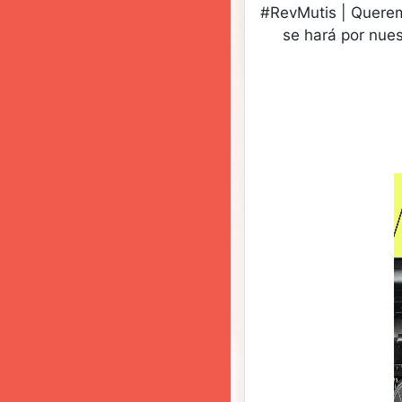
#
RevMutis | Quere
se hará por
nues