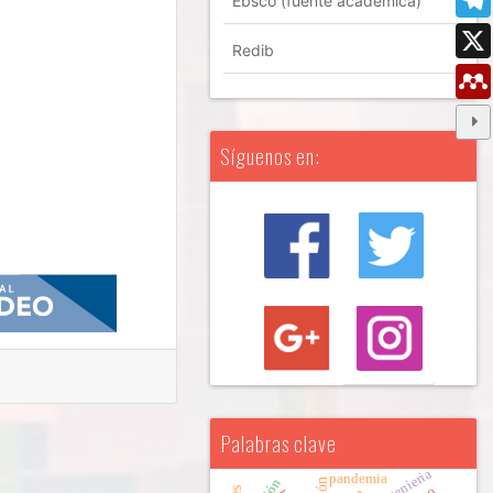
Ebsco (fuente académica)
Redib
Síguenos en:
Palabras clave
Ingenieria
pandemia