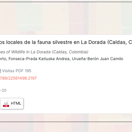
s locales de la fauna silvestre en La Dorada (Caldas, 
s of Wildlife in La Dorada (Caldas, Colombia)
erto,
Fonseca-Prada Katiuska Andrea,
Urueña-Berón Juan Camilo
Visitas PDF 195
21789/22561498.2197
4-20
HTML