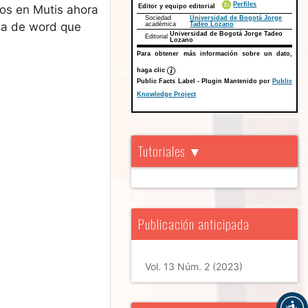
Perfiles
Editor y equipo editorial
tos en
Mutis
ahora
Sociedad
Universidad de Bogotá Jorge
lla de word que
académica
Tadeo Lozano
Universidad de Bogotá Jorge Tadeo
Editorial
Lozano
Para obtener más información sobre un dato,
haga clic
Public Facts Label
- Plugin Mantenido por
Public
Knowledge Project
Tutoriales ▼
Publicación anticipada
Vol. 13 Núm. 2 (2023)