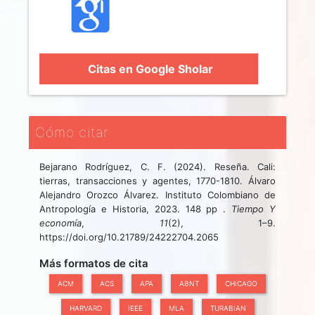
Citas en Google Sholar
Cómo citar
Bejarano Rodríguez, C. F. (2024). Reseña. Cali:
tierras, transacciones y agentes, 1770-1810. Álvaro
Alejandro Orozco Álvarez. Instituto Colombiano de
Antropología e Historia, 2023. 148 pp .
Tiempo Y
economía
,
11
(2), 1–9.
https://doi.org/10.21789/24222704.2065
Más formatos de cita
ACM
ACS
APA
ABNT
CHICAGO
HARVARD
IEEE
MLA
TURABIAN