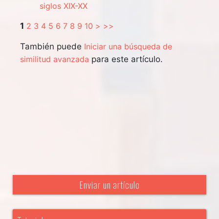
siglos XIX-XX
1
2
3
4
5
6
7
8
9
10
>
>>
También puede
Iniciar una búsqueda de
similitud avanzada
para este artículo.
Enviar un artículo