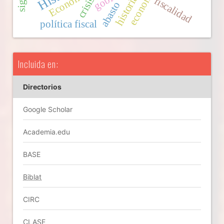
fiscalidad
crisis
abasto
política fiscal
Incluida en:
Directorios
Google Scholar
Academia.edu
BASE
Biblat
CIRC
CLASE