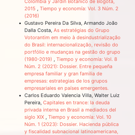
Colombia y Jardín Botánico de Bogotá,
2015
,
Tiempo y economía: Vol. 3 Núm. 2
(2016)
Gustavo Pereira Da Silva, Armando João
Dalla Costa,
As estratégias do Grupo
Votorantim em meio à desindustrialização
do Brasil: internacionalização, revisão do
portfólio e mudanças na gestão do grupo
(1980-2019)
,
Tiempo y economía: Vol. 8
Núm. 2 (2021): Dossier. Entre pequeña
empresa familiar y gran familia de
empresas: estrategias de los grupos
empresariales en países emergentes.
Carlos Eduardo Valencia Villa, Walter Luiz
Pereira,
Capitales en trance: la deuda
privada interna en Brasil a mediados del
siglo XIX
,
Tiempo y economía: Vol. 10
Núm. 1 (2023): Dossier. Hacienda pública
y fiscalidad subnacional latinoamericana,