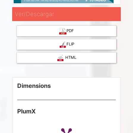
Ver/Descargar
PDF
FLIP
HTML
Dimensions
PlumX