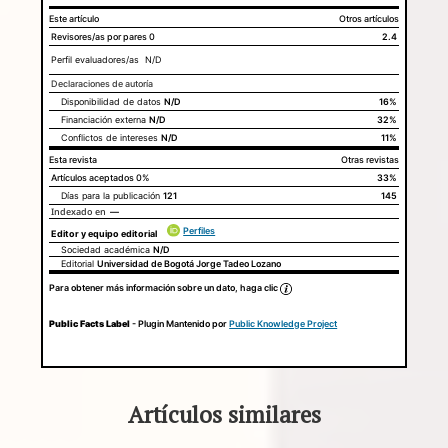
Este artículo
Otros artículos
Revisores/as por pares
0
2.4
Perfil evaluadores/as N/D
Declaraciones de autoría
Disponibilidad de datos
N/D
Este artículo
Otros artículos
16%
Declaraciones de autoría
Financiación externa
N/D
32%
Conflictos de intereses
N/D
11%
Esta revista
Otras revistas
Artículos aceptados
0%
33%
Días para la publicación
121
145
Indexado en
—
Perfiles
Editor y equipo editorial
Sociedad académica
N/D
Editorial
Universidad de Bogotá Jorge Tadeo Lozano
Para obtener más información sobre un dato, haga clic
Public Facts Label
- Plugin Mantenido por
Public Knowledge Project
Artículos similares