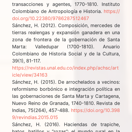
transacciones y agentes, 1770-1810. Instituto
Colombiano de Antropología e Historia.
https://
doi.org/10.22380/9786287512467
Sánchez, H. (2012). Composición, mercedes de
tierras realengas y expansión ganadera en una
zona de frontera de la gobernación de Santa
Marta: Valledupar (1700-1810). Anuario
Colombiano de Historia Social y de la Cultura,
39(1), 81-117.
https://revistas.unal.edu.co/index.php/achsc/art
icle/view/34163
Sánchez, H. (2015). De arrochelados a vecinos:
reformismo borbónico e integración política en
las gobernaciones de Santa Marta y Cartagena,
Nuevo Reino de Granada, 1740-1810. Revista de
Indias, 75(264), 457-488.
https://doi.org/10.398
9/revindias.2015.015
Sánchez, H. (2016). Haciendas de trapiche,
hatos, hatillos y “rozas”: el mundo rural en la