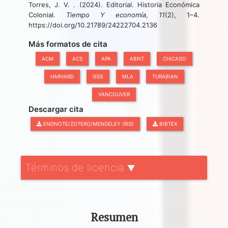
Torres, J. V. . (2024). Editorial. Historia Económica
Colonial.
Tiempo Y economía
,
11
(2), 1–4.
https://doi.org/10.21789/24222704.2136
Más formatos de cita
ACM
ACS
APA
ABNT
CHICAGO
HARVARD
IEEE
MLA
TURABIAN
VANCOUVER
Descargar cita
ENDNOTE/ZOTERO/MENDELEY (RIS)
BIBTEX
Términos de licencia
▼
Resumen