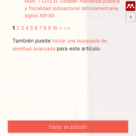
Núm. 1 (2023): Dossier. Hacienda pública
y fiscalidad subnacional latinoamericana,
siglos XIX-XX
1
2
3
4
5
6
7
8
9
10
>
>>
También puede
Iniciar una búsqueda de
similitud avanzada
para este artículo.
Enviar un artículo