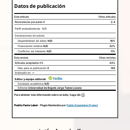
Datos de publicación
Este artículo
Otros artículos
Revisores/as por pares
0
2.4
Perfil evaluadores/as N/D
Declaraciones de autoría
Disponibilidad de datos
N/D
Este artículo
Otros artículos
16%
Declaraciones de autoría
Financiación externa
N/D
32%
Conflictos de intereses
N/D
11%
Esta revista
Otras revistas
Artículos aceptados
0%
33%
Días para la publicación
0
145
Indexado en
—
Perfiles
Editor y equipo editorial
Sociedad académica
N/D
Editorial
Universidad de Bogotá Jorge Tadeo Lozano
Para obtener más información sobre un dato, haga clic
Public Facts Label
- Plugin Mantenido por
Public Knowledge Project