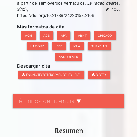
a partir de semioversos vernáculos.
La Tadeo dearte
,
9
(12), 91–108.
https://doi.org/10.21789/24223158.2106
Más formatos de cita
ACM
ACS
APA
ABNT
CHICAGO
HARVARD
IEEE
MLA
TURABIAN
VANCOUVER
Descargar cita
ENDNOTE/ZOTERO/MENDELEY (RIS)
BIBTEX
Términos de licencia
▼
Resumen