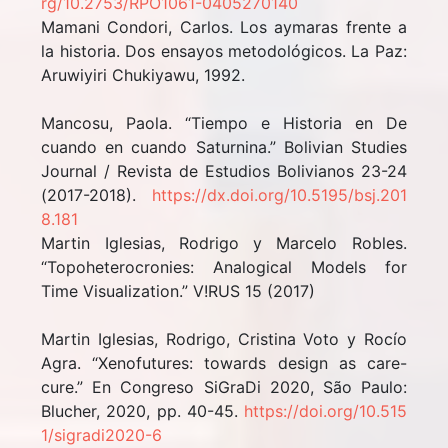
rg/10.2753/RPO1061-0405270140
Mamani Condori, Carlos. Los aymaras frente a
la historia. Dos ensayos metodológicos. La Paz:
Aruwiyiri Chukiyawu, 1992.
Mancosu, Paola. “Tiempo e Historia en De
cuando en cuando Saturnina.” Bolivian Studies
Journal / Revista de Estudios Bolivianos 23-24
(2017-2018).
https://dx.doi.org/10.5195/bsj.201
8.181
Martin Iglesias, Rodrigo y Marcelo Robles.
“Topoheterocronies: Analogical Models for
Time Visualization.” V!RUS 15 (2017)
Martin Iglesias, Rodrigo, Cristina Voto y Rocío
Agra. “Xenofutures: towards design as care-
cure.” En Congreso SiGraDi 2020, São Paulo:
Blucher, 2020, pp. 40-45.
https://doi.org/10.515
1/sigradi2020-6