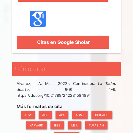
Citas en Google Sholar
Cómo citar
Álvarez, . A. M. . (2022). Confinados.
La Tadeo
dearte
,
8
(9), 4–6.
https://doi.org/10.21789/24223158.1891
Más formatos de cita
ACM
ACS
APA
ABNT
CHICAGO
HARVARD
IEEE
MLA
TURABIAN