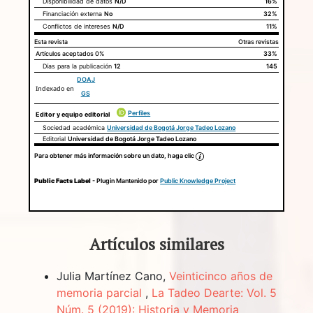
Disponibilidad de datos
N/D
Este artículo
Otros artículos
16%
Declaraciones de autoría
Financiación externa
No
32%
Conflictos de intereses
N/D
11%
Esta revista
Otras revistas
Artículos aceptados
0%
33%
Días para la publicación
12
145
DOAJ
Indexado en
GS
Perfiles
Editor y equipo editorial
Sociedad académica
Universidad de Bogotá Jorge Tadeo Lozano
Editorial
Universidad de Bogotá Jorge Tadeo Lozano
Para obtener más información sobre un dato, haga clic
Public Facts Label
- Plugin Mantenido por
Public Knowledge Project
Artículos similares
Julia Martínez Cano,
Veinticinco años de
memoria parcial
,
La Tadeo Dearte: Vol. 5
Núm. 5 (2019): Historia y Memoria