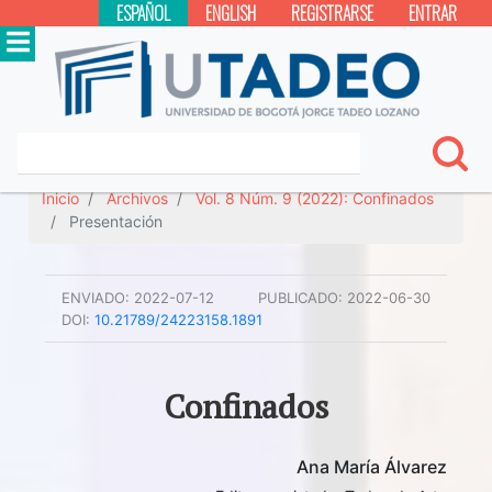
ESPAÑOL
ENGLISH
REGISTRARSE
ENTRAR
Inicio
Archivos
Vol. 8 Núm. 9 (2022): Confinados
Presentación
ENVIADO:
2022-07-12
PUBLICADO:
2022-06-30
DOI:
10.21789/24223158.1891
Confinados
Ana María Álvarez