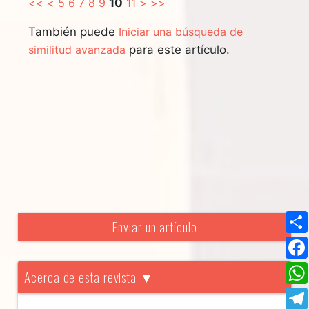
<<
<
5
6
7
8
9
10
11
>
>>
También puede
Iniciar una búsqueda de
similitud avanzada
para este artículo.
Enviar un artículo
Acerca de esta revista ▼