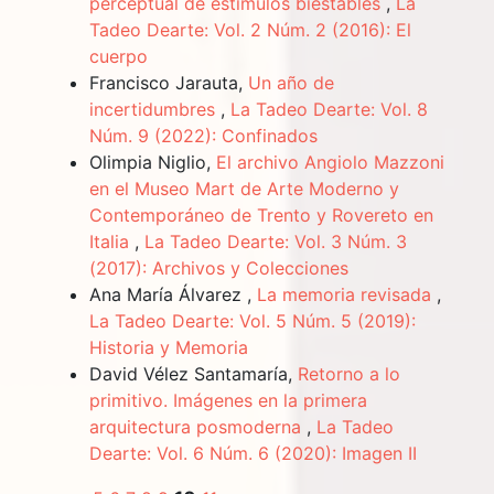
perceptual de estímulos biestables
,
La
Tadeo Dearte: Vol. 2 Núm. 2 (2016): El
cuerpo
Francisco Jarauta,
Un año de
incertidumbres
,
La Tadeo Dearte: Vol. 8
Núm. 9 (2022): Confinados
Olimpia Niglio,
El archivo Angiolo Mazzoni
en el Museo Mart de Arte Moderno y
Contemporáneo de Trento y Rovereto en
Italia
,
La Tadeo Dearte: Vol. 3 Núm. 3
(2017): Archivos y Colecciones
Ana María Álvarez ,
La memoria revisada
,
La Tadeo Dearte: Vol. 5 Núm. 5 (2019):
Historia y Memoria
David Vélez Santamaría,
Retorno a lo
primitivo. Imágenes en la primera
arquitectura posmoderna
,
La Tadeo
Dearte: Vol. 6 Núm. 6 (2020): Imagen II