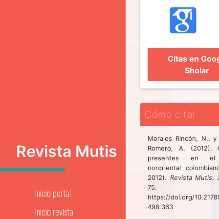
Citas en Goo
Sholar
Cómo citar
Morales Rincón, N., y
Revista Mutis
Romero, A. (2012). 
presentes en el
nororiental colombia
2012).
Revista Mutis
,
75.
Inicio portal
https://doi.org/10.217
498.363
Inicio revista