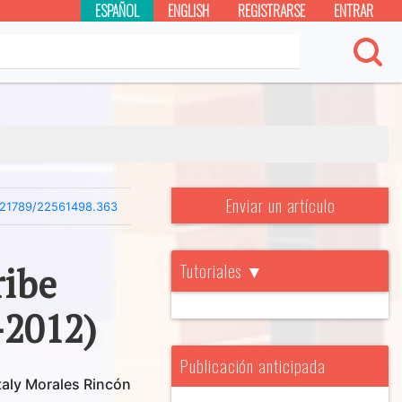
ESPAÑOL
ENGLISH
REGISTRARSE
ENTRAR
Enviar un artículo
.21789/22561498.363
Tutoriales ▼
ribe
-2012)
Publicación anticipada
aly Morales Rincón