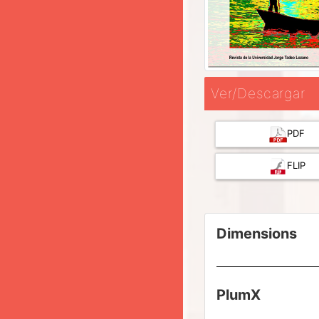
Ver/Descargar
PDF
FLIP
Dimensions
PlumX