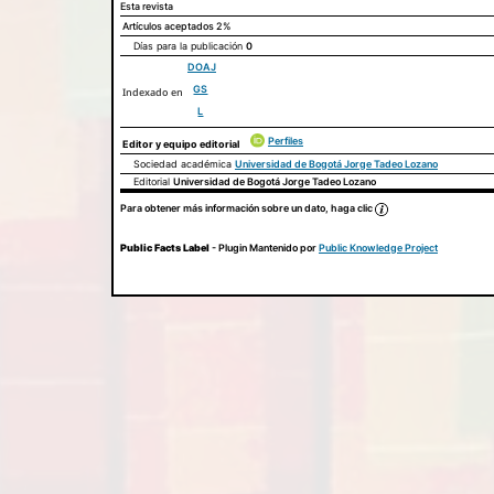
Esta revista
Artículos aceptados
2%
Días para la publicación
0
DOAJ
GS
Indexado en
L
Perfiles
Editor y equipo editorial
Sociedad académica
Universidad de Bogotá Jorge Tadeo Lozano
Editorial
Universidad de Bogotá Jorge Tadeo Lozano
Para obtener más información sobre un dato, haga clic
Public Facts Label
- Plugin Mantenido por
Public Knowledge Project