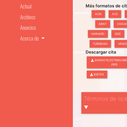
Actual
Más formatos de ci
ACM
ACS
Archivos
ABNT
CHICA
Anuncios
HARVARD
IEEE
Acerca de
TURABIAN
VANC
Descargar cita
ENDNOTE/ZOTERO/ME
(RIS)
BIBTEX
Términos de lic
▼