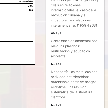
Otras revistas
crisis en relaciones
33%
internacionales: el caso de la
145
revolución cubana y su
impacto en las relaciones
interamericanas (1959-1963)
181
Contaminación ambiental por
residuos plásticos:
reutilización y educación
ambiental
141
Nanopartículas metálicas con
actividad antimicrobiana
obtenidas a partir de hongos
endófitos: una revisión
sistemática de la literatura
científica
121