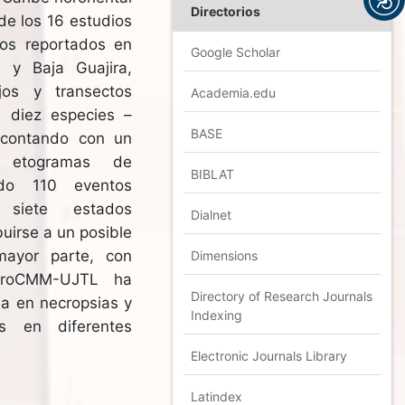
Directorios
de los 16 estudios
tos reportados en
Google Scholar
 y Baja Guajira,
jos y transectos
Academia.edu
de diez especies –
BASE
 contando con un
 y etogramas de
BIBLAT
ndo 110 eventos
 siete estados
Dialnet
uirse a un posible
mayor parte, con
Dimensions
 ProCMM-UJTL ha
Directory of Research Journals
ia en necropsias y
Indexing
s en diferentes
Electronic Journals Library
Latindex