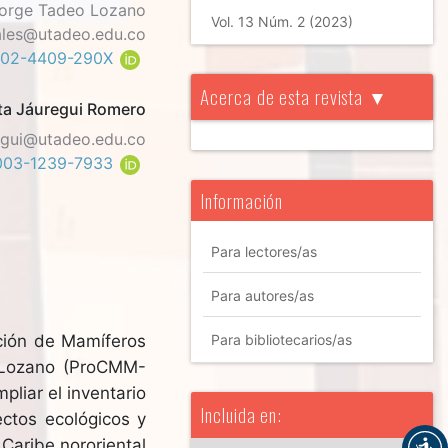
Jorge Tadeo Lozano
Vol. 13 Núm. 2 (2023)
ales@utadeo.edu.co
0002-4409-290X
Acerca de esta revista ▼
ta Jáuregui Romero
egui@utadeo.edu.co
-0003-1239-7933
Información
Para lectores/as
Para autores/as
ción de Mamíferos
Para bibliotecarios/as
 Lozano (ProCMM-
pliar el inventario
Incluida en:
ctos ecológicos y
 Caribe nororiental