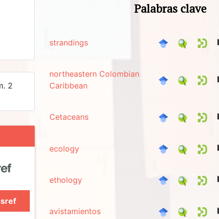
Palabras clave
strandings
northeastern Colombian
m. 2
Caribbean
Cetaceans
ecology
ethology
sref
avistamientos