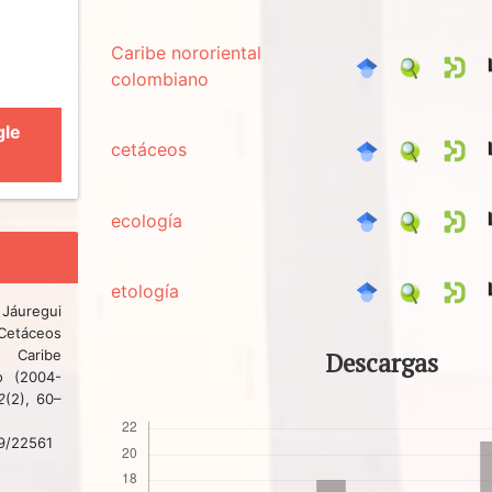
Caribe nororiental
colombiano
gle
cetáceos
ecología
etología
 Jáuregui
Cetáceos
Descargas
 Caribe
no (2004-
2
(2), 60–
89/22561