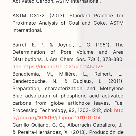
Activated Carbon. ASTM International.
ASTM D3172. (2013). Standard Practice for
Proximate Analysis of Coal and Coke. ASTM
International.
Barret, E. P., & Joyner, L. G. (1951). The
Determination of Pore Volume and Area
Distributions. J. Am. Chem. Soc. 73(1), 373-380,
doi:
https://doi.org/10.1021/ja01145a126
Benadjemia, M., Millière, L., Reinert, L.,
Benderdouche, N., & Duclaux, L. (2011).
Preparation, characterization and Methylene
Blue adsorption of phosphoric acid activated
carbons from globe artichoke leaves. Fuel
Processing Technology, 92, 1203-1212, doi:
http
s://doi.org/10.1016/j.fuproc.2011.01.014
Carrillo-Quijano, C. C., Albarracín-Caballero, J.,
& Pereira-Hernández, X. (2013). Producción de