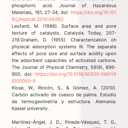
phosphoric acid. Journal of Hazardous
Materials, 181, 27-34, doi:
https://doi.org/10.101
6/j.jhazmat.2010.04.062
Leofanti, M. (1998). Surface area and pore
texture of catalysts. Catalysis Today, 207-
219.Graham, D. (1955). Characterization oh
physical adsorption systems III. The separate
effects of pore size and surface acidity upon
the adsorbent capacities of activated carbons.
The Journal of Physical Chemistry, 59(8), 896-
900, doi:
https://doi.org/10.1016/S0920-5861(9
8)00050-9
Klose, W., Rincón, S., & Gómez, A. (2010).
Carbón activado de cuesco de palma. Estudio
de termogavimetría y estructura. Alemania:
Kassel university .
Martínez-Ángel, J. D., Pineda-Vásquez, T. G.,