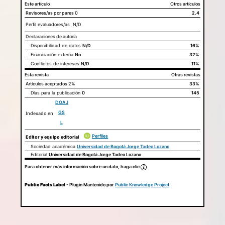
Este artículo
Otros artículos
Revisores/as por pares
0
2.4
Perfil evaluadores/as N/D
Declaraciones de autoría
Disponibilidad de datos
N/D
Este artículo
Otros artículos
16%
Declaraciones de autoría
Financiación externa
No
32%
Conflictos de intereses
N/D
11%
Esta revista
Otras revistas
Artículos aceptados
2%
33%
Días para la publicación
0
145
DOAJ
GS
Indexado en
L
Perfiles
Editor y equipo editorial
Sociedad académica
Universidad de Bogotá Jorge Tadeo Lozano
Editorial
Universidad de Bogotá Jorge Tadeo Lozano
Para obtener más información sobre un dato, haga clic
Public Facts Label
- Plugin Mantenido por
Public Knowledge Project