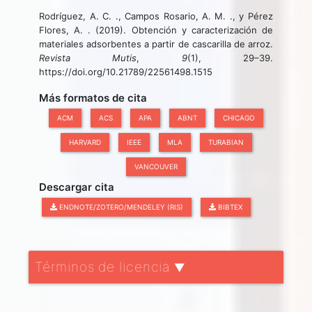
Rodríguez, A. C. ., Campos Rosario, A. M. ., y Pérez
Flores, A. . (2019). Obtención y caracterización de
materiales adsorbentes a partir de cascarilla de arroz.
Revista Mutis
,
9
(1), 29–39.
https://doi.org/10.21789/22561498.1515
Más formatos de cita
ACM
ACS
APA
ABNT
CHICAGO
HARVARD
IEEE
MLA
TURABIAN
VANCOUVER
Descargar cita
ENDNOTE/ZOTERO/MENDELEY (RIS)
BIBTEX
Términos de licencia
▼