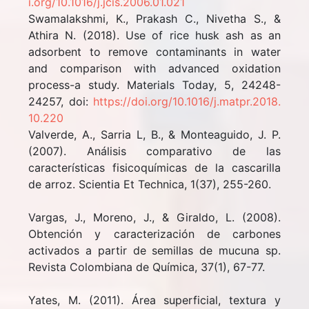
i.org/10.1016/j.jcis.2006.01.021
Swamalakshmi, K., Prakash C., Nivetha S., &
Athira N. (2018). Use of rice husk ash as an
adsorbent to remove contaminants in water
and comparison with advanced oxidation
process-a study. Materials Today, 5, 24248-
24257, doi:
https://doi.org/10.1016/j.matpr.2018.
10.220
Valverde, A., Sarria L, B., & Monteaguido, J. P.
(2007). Análisis comparativo de las
características fisicoquímicas de la cascarilla
de arroz. Scientia Et Technica, 1(37), 255-260.
Vargas, J., Moreno, J., & Giraldo, L. (2008).
Obtención y caracterización de carbones
activados a partir de semillas de mucuna sp.
Revista Colombiana de Química, 37(1), 67-77.
Yates, M. (2011). Área superficial, textura y