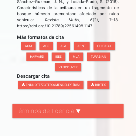
Sánchez-Guzmán, J. N., y Losada-Prado, S. (2016).
Características de la avifauna en un fragmento de
bosque húmedo premontano afectado por ruido
vehicular.
Revista Mutis
,
6
(2), 7–18.
https://doi.org/10.21789/22561498.1147
Más formatos de cita
ACM
ACS
APA
ABNT
CHICAGO
HARVARD
IEEE
MLA
TURABIAN
VANCOUVER
Descargar cita
ENDNOTE/ZOTERO/MENDELEY (RIS)
BIBTEX
Términos de licencia
▼