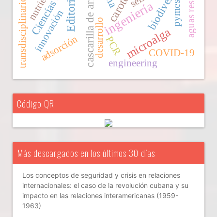
aguas residuales
biodiversidad
nutrientes
transdisciplinariedad
cascarilla de arroz
Editorial
ingeniería
pymes
innovación
desarrollo
microalga
adsorción
PCR
COVID-19
engineering
Código QR
Más descargados en los últimos 30 días
Los conceptos de seguridad y crisis en relaciones
internacionales: el caso de la revolución cubana y su
impacto en las relaciones interamericanas (1959-
1963)