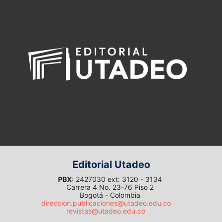
Editorial Utadeo
PBX
: 2427030 ext: 3120 - 3134
Carrera 4 No. 23-76 Piso 2
Bogotá - Colombia
direccion.publicaciones@utadeo.edu.co
revistas@utadeo.edu.co