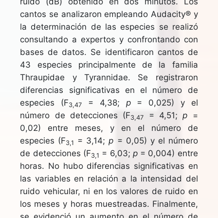
ruido (dB) obtenido en dos minutos. Los
cantos se analizaron empleando Audacity® y
la determinación de las especies se realizó
consultando a expertos y confrontando con
bases de datos. Se identificaron cantos de
43 especies principalmente de la familia
Thraupidae y Tyrannidae. Se registraron
diferencias significativas en el número de
especies (F
= 4,38;
p
= 0,025) y el
3,47
número de detecciones (F
= 4,51;
p
=
3,47
0,02) entre meses, y en el número de
especies (F
= 3,14;
p
= 0,05) y el número
3,1
de detecciones (F
= 6,03;
p
= 0,004) entre
3,1
horas. No hubo diferencias significativas en
las variables en relación a la intensidad del
ruido vehicular, ni en los valores de ruido en
los meses y horas muestreadas. Finalmente,
se evidenció un aumento en el número de