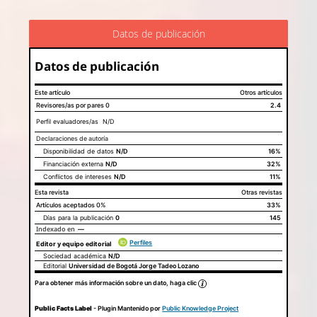
Datos de publicación
Datos de publicación
Este artículo
Otros artículos
Revisores/as por pares
0
2.4
Perfil evaluadores/as N/D
Declaraciones de autoría
Disponibilidad de datos
N/D
Este artículo
Otros artículos
16%
Declaraciones de autoría
Financiación externa
N/D
32%
Conflictos de intereses
N/D
11%
Esta revista
Otras revistas
Artículos aceptados
0%
33%
Días para la publicación
0
145
Indexado en
—
Perfiles
Editor y equipo editorial
Sociedad académica
N/D
Editorial
Universidad de Bogotá Jorge Tadeo Lozano
Para obtener más información sobre un dato, haga clic
Public Facts Label
- Plugin Mantenido por
Public Knowledge Project