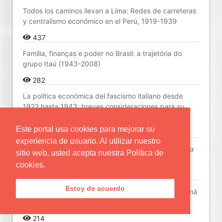
Todos los caminos llevan a Lima: Redes de carreteras
y centralismo económico en el Perú, 1919-1939
437
Família, finanças e poder no Brasil: a trajetória do
grupo Itaú (1943-2008)
282
La política económica del fascismo italiano desde
1922 hasta 1943: breves consideraciones para su
comprensión
Este portal usa cookies para mejorar su
271
experiencia de usuario. Al utilizar nuestro
La idea de la “economía del cuidado” como creadora
sitio web, usted acepta nuestra Política de
de valor económico no tiene fundamento teórico
cookies.
239
Estoy de acuerdo
Capacidad estatal, fiscalidad y subyugación: Panamá
entre 1903-1945
214