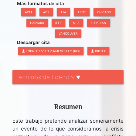
Más formatos de cita
ACM
ACS
APA
ABNT
CHICAGO
HARVARD
IEEE
MLA
TURABIAN
VANCOUVER
Descargar cita
ENDNOTE/ZOTERO/MENDELEY (RIS)
BIBTEX
Términos de licencia
▼
Resumen
Este trabajo pretende analizar someramente
un evento de lo que consideramos la crisis