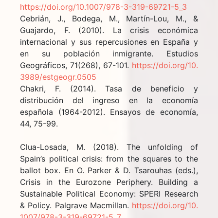
https://doi.org/10.1007/978-3-319-69721-5_3
Cebrián, J., Bodega, M., Martín-Lou, M., &
Guajardo, F. (2010). La crisis económica
internacional y sus repercusiones en España y
en su población inmigrante. Estudios
Geográficos, 71(268), 67-101.
https://doi.org/10.
3989/estgeogr.0505
Chakri, F. (2014). Tasa de beneficio y
distribución del ingreso en la economía
española (1964-2012). Ensayos de economía,
44, 75-99.
Clua-Losada, M. (2018). The unfolding of
Spain’s political crisis: from the squares to the
ballot box. En O. Parker & D. Tsarouhas (eds.),
Crisis in the Eurozone Periphery. Building a
Sustainable Political Economy: SPERI Research
& Policy. Palgrave Macmillan.
https://doi.org/10.
1007/978-3-319-69721-5_7