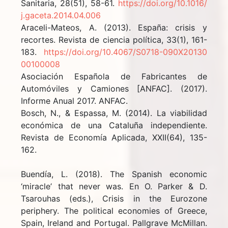
Sanitaria, 28(51), 58-61.
https://doi.org/10.1016/
j.gaceta.2014.04.006
Araceli-Mateos, A. (2013). España: crisis y
recortes. Revista de ciencia política, 33(1), 161-
183.
https://doi.org/10.4067/S0718-090X20130
00100008
Asociación Española de Fabricantes de
Automóviles y Camiones [ANFAC]. (2017).
Informe Anual 2017. ANFAC.
Bosch, N., & Espassa, M. (2014). La viabilidad
económica de una Cataluña independiente.
Revista de Economía Aplicada, XXII(64), 135-
162.
Buendía, L. (2018). The Spanish economic
‘miracle’ that never was. En O. Parker & D.
Tsarouhas (eds.), Crisis in the Eurozone
periphery. The political economies of Greece,
Spain, Ireland and Portugal. Pallgrave McMillan.