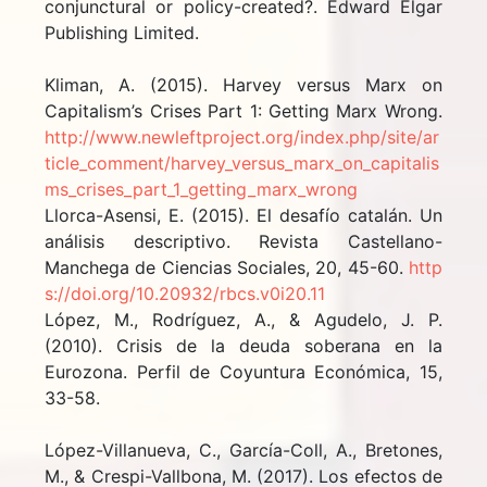
conjunctural or policy-created?. Edward Elgar
Publishing Limited.
Kliman, A. (2015). Harvey versus Marx on
Capitalism’s Crises Part 1: Getting Marx Wrong.
http://www.newleftproject.org/index.php/site/ar
ticle_comment/harvey_versus_marx_on_capitalis
ms_crises_part_1_getting_marx_wrong
Llorca-Asensi, E. (2015). El desafío catalán. Un
análisis descriptivo. Revista Castellano-
Manchega de Ciencias Sociales, 20, 45-60.
http
s://doi.org/10.20932/rbcs.v0i20.11
López, M., Rodríguez, A., & Agudelo, J. P.
(2010). Crisis de la deuda soberana en la
Eurozona. Perfil de Coyuntura Económica, 15,
33-58.
López-Villanueva, C., García-Coll, A., Bretones,
M., & Crespi-Vallbona, M. (2017). Los efectos de