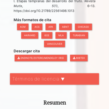
I. Etapas tempranas del desarrollo del fruto.
Revista
Mutis
,
5
(1), 6–13.
https://doi.org/10.21789/22561498.1013
Más formatos de cita
ACM
ACS
APA
ABNT
CHICAGO
HARVARD
IEEE
MLA
TURABIAN
VANCOUVER
Descargar cita
ENDNOTE/ZOTERO/MENDELEY (RIS)
BIBTEX
Términos de licencia
▼
Resumen