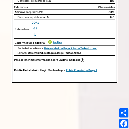
Conflictos de intereses
N/D
11%
Esta revista
Otras revistas
Artículos aceptados
2%
33%
Días para la publicación
0
145
DOAJ
GS
Indexado en
L
Perfiles
Editor y equipo editorial
Sociedad académica
Universidad de Bogotá Jorge Tadeo Lozano
Editorial
Universidad de Bogotá Jorge Tadeo Lozano
Para obtener más información sobre un dato, haga clic
Public Facts Label
- Plugin Mantenido por
Public Knowledge Project