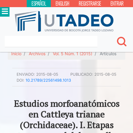
ESPAÑOL
ENGLISH
REGISTRARSE
ENTRAR
Inicio
Archivos
Vol. 5 Núm. 1 (2015)
Artículos
ENVIADO:
2015-08-05
PUBLICADO:
2015-08-05
DOI:
10.21789/22561498.1013
Estudios morfoanatómicos
en Cattleya trianae
(Orchidaceae). I. Etapas