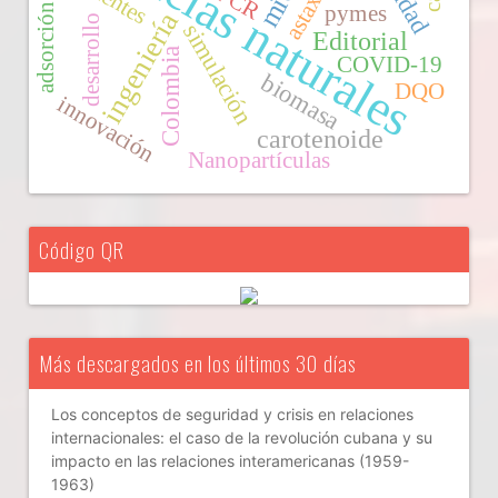
ciencias naturales
PCR
pymes
adsorción
ingeniería
desarrollo
simulación
Editorial
Colombia
COVID-19
biomasa
DQO
innovación
carotenoide
Nanopartículas
Código QR
Más descargados en los últimos 30 días
Los conceptos de seguridad y crisis en relaciones
internacionales: el caso de la revolución cubana y su
impacto en las relaciones interamericanas (1959-
1963)