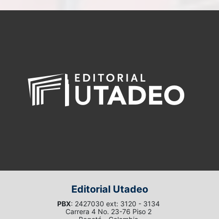
Editorial Utadeo
PBX
: 2427030 ext: 3120 - 3134
Carrera 4 No. 23-76 Piso 2