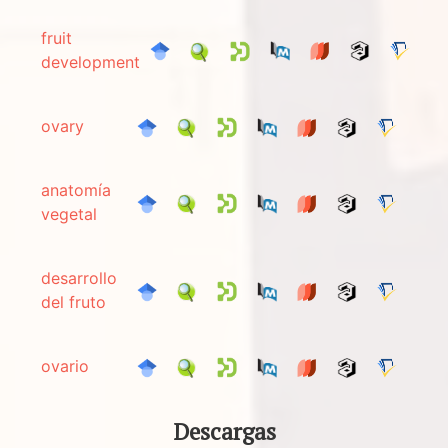
fruit
development
ovary
anatomía
vegetal
desarrollo
del fruto
ovario
Descargas