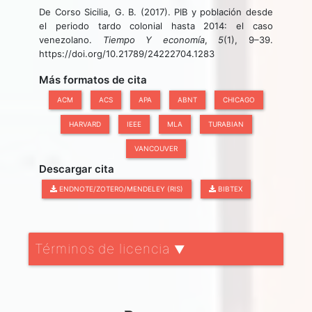
De Corso Sicilia, G. B. (2017). PIB y población desde
el periodo tardo colonial hasta 2014: el caso
venezolano.
Tiempo Y economía
,
5
(1), 9–39.
https://doi.org/10.21789/24222704.1283
Más formatos de cita
ACM
ACS
APA
ABNT
CHICAGO
HARVARD
IEEE
MLA
TURABIAN
VANCOUVER
Descargar cita
ENDNOTE/ZOTERO/MENDELEY (RIS)
BIBTEX
Términos de licencia
▼