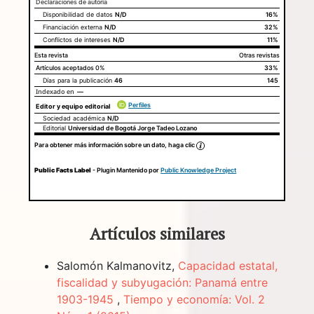
Declaraciones de autoría
Disponibilidad de datos
N/D
Este artículo
Otros artículos
16%
Declaraciones de autoría
Financiación externa
N/D
32%
Conflictos de intereses
N/D
11%
Esta revista
Otras revistas
Artículos aceptados
0%
33%
Días para la publicación
46
145
Indexado en
—
Perfiles
Editor y equipo editorial
Sociedad académica
N/D
Editorial
Universidad de Bogotá Jorge Tadeo Lozano
Para obtener más información sobre un dato, haga clic
Public Facts Label
- Plugin Mantenido por
Public Knowledge Project
Artículos similares
Salomón Kalmanovitz,
Capacidad estatal,
fiscalidad y subyugación: Panamá entre
1903-1945
,
Tiempo y economía: Vol. 2