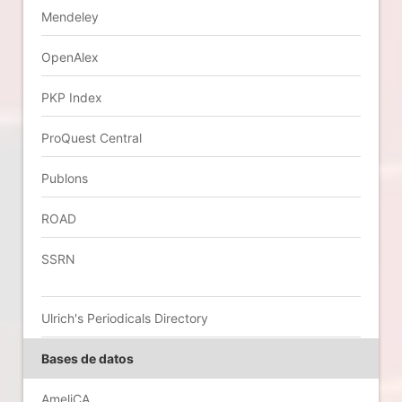
Mendeley
OpenAlex
PKP Index
ProQuest Central
Publons
ROAD
SSRN
Ulrich's Periodicals Directory
Bases de datos
AmeliCA