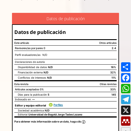
Datos de publicación
Datos de publicación
Este artículo
Otros artículos
Revisores/as por pares
0
2.4
Perfil evaluadores/as N/D
Declaraciones de autoría
Disponibilidad de datos
N/D
Este artículo
Otros artículos
16%
Declaraciones de autoría
Financiación externa
N/D
32%
Conflictos de intereses
N/D
11%
Esta revista
Otras revistas
Artículos aceptados
0%
33%
Días para la publicación
5
145
Indexado en
—
Perfiles
Editor y equipo editorial
Sociedad académica
N/D
Editorial
Universidad de Bogotá Jorge Tadeo Lozano
Para obtener más información sobre un dato, haga clic