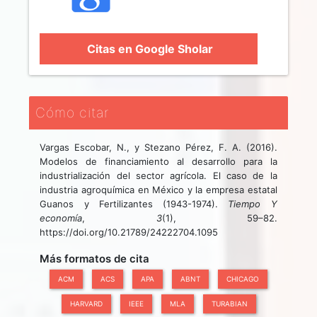
Citas en Google Sholar
Cómo citar
Vargas Escobar, N., y Stezano Pérez, F. A. (2016).
Modelos de financiamiento al desarrollo para la
industrialización del sector agrícola. El caso de la
industria agroquímica en México y la empresa estatal
Guanos y Fertilizantes (1943-1974).
Tiempo Y
economía
,
3
(1), 59–82.
https://doi.org/10.21789/24222704.1095
Más formatos de cita
ACM
ACS
APA
ABNT
CHICAGO
HARVARD
IEEE
MLA
TURABIAN