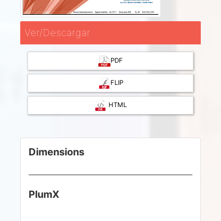
Ver/Descargar
PDF
FLIP
HTML
Dimensions
PlumX