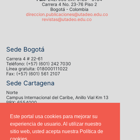
Carrera 4 No. 23-76 Piso 2
Bogotá - Colombia
direccion.publicaciones@utadeo.edu.co
revistas@utadeo.edu.co
Sede Bogotá
Carrera 4 # 22-61
Teléfono: (+57) (601) 242 7030
Línea gratuita: 018000111022
Fax: (+57) (601) 561 2107
Sede Cartagena
Norte
Campus Internacional del Caribe, Anillo Vial Km 13
PBX: 6554000
Centro
Calle de la Chichería N° 38-42
Este portal usa cookies para mejorar su
PBX: 6647400
experiencia de usuario. Al utilizar nuestro
Sede Santa Marta
sitio web, usted acepta nuestra Política de
Carrera 2 # 11 - 68 Edificio Mundo Marino
cookies.