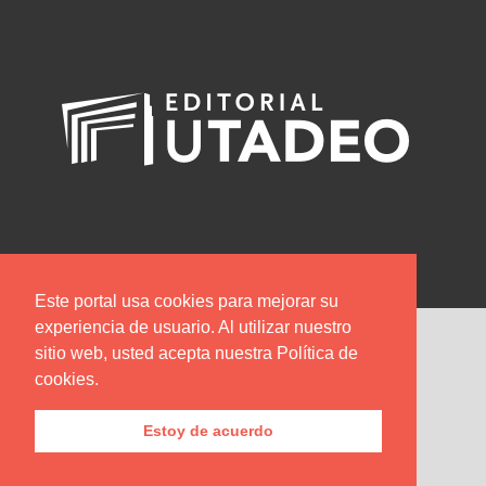
Este portal usa cookies para mejorar su
experiencia de usuario. Al utilizar nuestro
Editorial Utadeo
sitio web, usted acepta nuestra Política de
cookies.
PBX
: 2427030 ext: 3120 - 3134
Carrera 4 No. 23-76 Piso 2
Bogotá - Colombia
Estoy de acuerdo
direccion.publicaciones@utadeo.edu.co
revistas@utadeo.edu.co