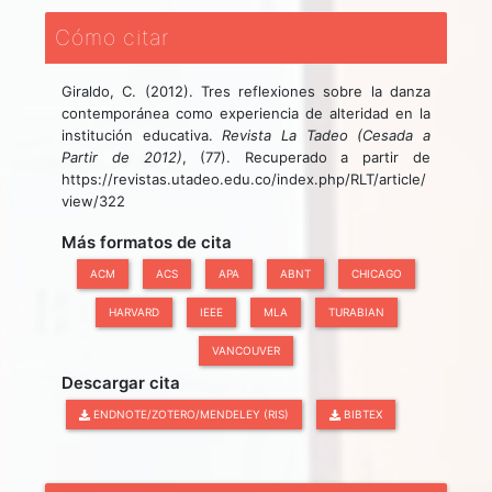
Cómo citar
Giraldo, C. (2012). Tres reflexiones sobre la danza
contemporánea como experiencia de alteridad en la
institución educativa.
Revista La Tadeo (Cesada a
Partir de 2012)
, (77). Recuperado a partir de
https://revistas.utadeo.edu.co/index.php/RLT/article/
view/322
Más formatos de cita
ACM
ACS
APA
ABNT
CHICAGO
HARVARD
IEEE
MLA
TURABIAN
VANCOUVER
Descargar cita
ENDNOTE/ZOTERO/MENDELEY (RIS)
BIBTEX