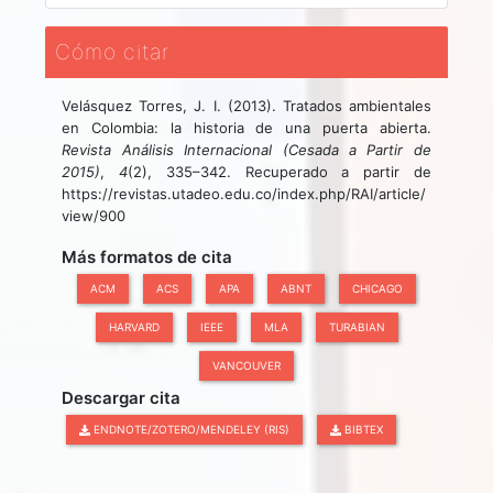
Cómo citar
Velásquez Torres, J. I. (2013). Tratados ambientales
en Colombia: la historia de una puerta abierta.
Revista Análisis Internacional (Cesada a Partir de
2015)
,
4
(2), 335–342. Recuperado a partir de
https://revistas.utadeo.edu.co/index.php/RAI/article/
view/900
Más formatos de cita
ACM
ACS
APA
ABNT
CHICAGO
HARVARD
IEEE
MLA
TURABIAN
VANCOUVER
Descargar cita
ENDNOTE/ZOTERO/MENDELEY (RIS)
BIBTEX