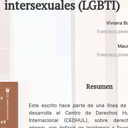
intersexuales (LGBTI)
Viviana 
francisco.jim
Maur
francisco.jim
Resumen
Este escrito hace parte de una línea de 
desarrolla el Centro de Derechos Hu
Internacional (CEDHUL), sobre der
género, con énfasis en incidencia a favo