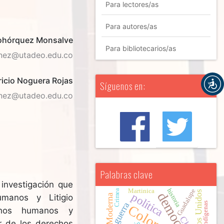
Para lectores/as
Para autores/as
Bohórquez Monsalve
Para bibliotecarios/as
enez@utadeo.edu.co
icio Noguera Rojas
Síguenos en:
enez@utadeo.edu.co
Palabras clave
investigación que
historia
Martinica
Guadalupe
Crimea
Estados Unidos
democracia
política
manos y Litigio
Edad Moderna
povos indígenas
guerra
Colombia
echos humanos y
r de los derechos