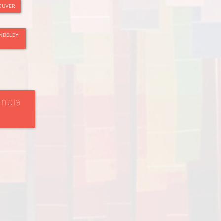
OUVER
NDELEY
encia