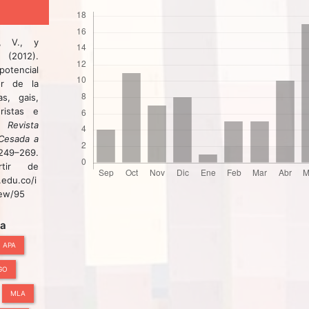
, V., y
(2012).
tencial
or de la
as, gais,
eristas e
).
Revista
(Cesada a
 249–269.
rtir de
.edu.co/i
iew/95
ta
APA
GO
MLA