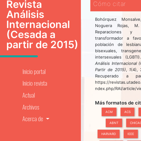
Revista
Cómo citar
Análisis
Bohórquez Monsalve
Internacional
Noguera Rojas, M. 
(Cesada a
Reparaciones y po
transformador a fav
partir de 2015)
población de lesbian
bisexuales, transgen
intersexuales (LGBTI
Análisis Internacional 
Inicio portal
Partir de 2015)
,
1
(4),
Recuperado a pa
Inicio revista
https://revistas.utadeo
ndex.php/RAI/article/v
Actual
Más formatos de ci
Archivos
ACM
ACS
Acerca de
ABNT
CHICA
HARVARD
IEEE