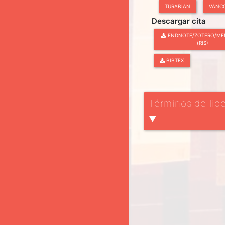
TURABIAN
VANC
Descargar cita
ENDNOTE/ZOTERO/ME
(RIS)
BIBTEX
Términos de lic
▼