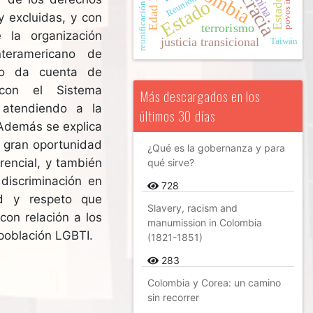
China
Reunión
Estado
reunificación
 excluidas, y con
terrorismo
 la organización
justicia transicional
Taiwán
teramericano de
to da cuenta de
con el Sistema
Más descargados en los
 atendiendo a la
últimos 30 días
 Además se explica
 gran oportunidad
¿Qué es la gobernanza y para
rencial, y también
qué sirve?
discriminación en
728
ad y respeto que
Slavery, racism and
con relación a los
manumission in Colombia
 población LGBTI.
(1821-1851)
283
Colombia y Corea: un camino
sin recorrer