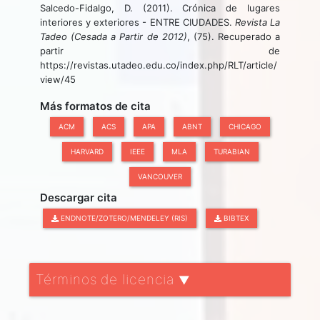
Salcedo-Fidalgo, D. (2011). Crónica de lugares
interiores y exteriores - ENTRE CIUDADES.
Revista La
Tadeo (Cesada a Partir de 2012)
, (75). Recuperado a
partir de
https://revistas.utadeo.edu.co/index.php/RLT/article/
view/45
Más formatos de cita
ACM
ACS
APA
ABNT
CHICAGO
HARVARD
IEEE
MLA
TURABIAN
VANCOUVER
Descargar cita
ENDNOTE/ZOTERO/MENDELEY (RIS)
BIBTEX
Términos de licencia
▼