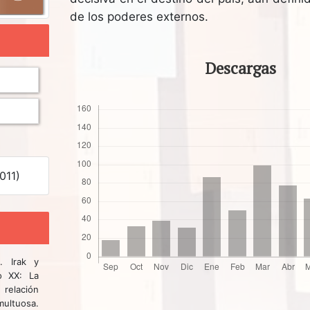
de los poderes externos.
Descargas
011)
). Irak y
o XX: La
elación
ltuosa.