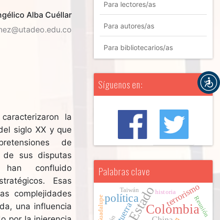
Para lectores/as
gélico Alba Cuéllar
Para autores/as
enez@utadeo.edu.co
Para bibliotecarios/as
Síguenos en:
caracterizaron la
 del siglo XX y que
retensiones de
 de sus disputas
an confluido
Palabras clave
stratégicos. Esas
terrorismo
Estado
Taiwán
as complejidades
historia
política
Guadalupe
Reunión
guerra
da, una influencia
Colombia
o por la injerencia
China