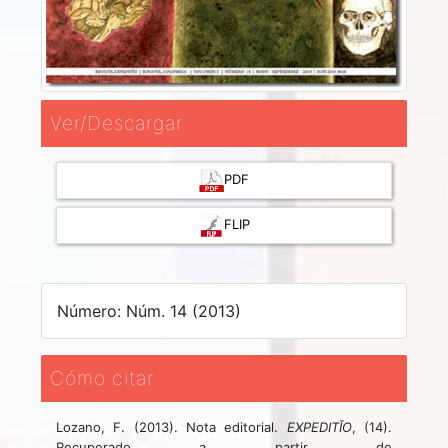
Ver/Descargar
PDF
FLIP
Número: Núm. 14 (2013)
Cómo citar
Lozano, F. (2013). Nota editorial.
EXPEDITĬO
, (14).
Recuperado a partir de