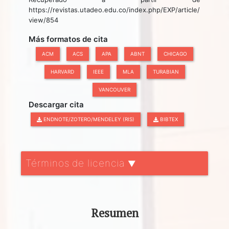
https://revistas.utadeo.edu.co/index.php/EXP/article/
view/854
Más formatos de cita
ACM
ACS
APA
ABNT
CHICAGO
HARVARD
IEEE
MLA
TURABIAN
VANCOUVER
Descargar cita
ENDNOTE/ZOTERO/MENDELEY (RIS)
BIBTEX
Términos de licencia
▼
Resumen