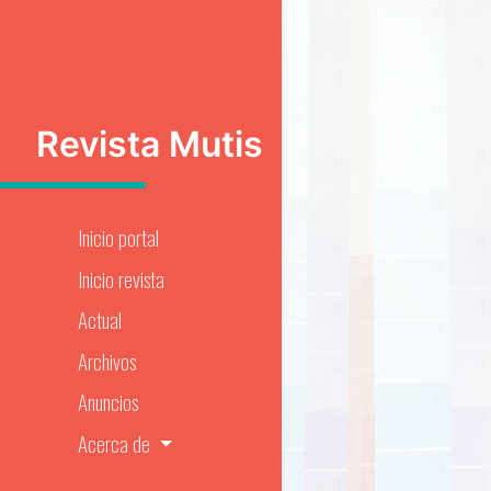
Revista Mutis
Inicio portal
Inicio revista
Actual
Archivos
Anuncios
Acerca de