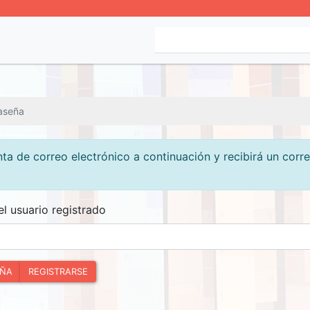
aseña
ta de correo electrónico a continuación y recibirá un corre
el usuario registrado
EÑA
REGISTRARSE