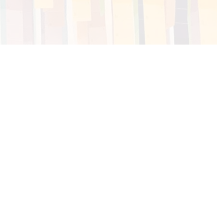
Sede Santa Marta
Carrera 2 # 11 - 68 Edificio Mundo
 Anillo Vial
Marino
Teléfono: (+57) (605) 422 9334
Fax: (+57) (605) 422 7928