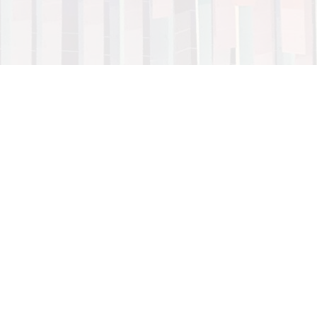
Editorial Utadeo
PBX
: 2427030 ext: 3120 - 3134
Carrera 4 No. 23-76 Piso 2
Bogotá - Colombia
direccion.publicaciones@utadeo.edu.co
revistas@utadeo.edu.co
Sede Bogotá
Sede Cartagena
Carrera 4 # 22-61
Norte
Teléfono: (+57) (601) 242
Campus Internacional del Caribe,
7030
Km 13
Línea gratuita:
PBX: 6554000
018000111022
Centro
Fax: (+57) (601) 561 2107
Calle de la Chichería N° 38-42
PBX: 6647400