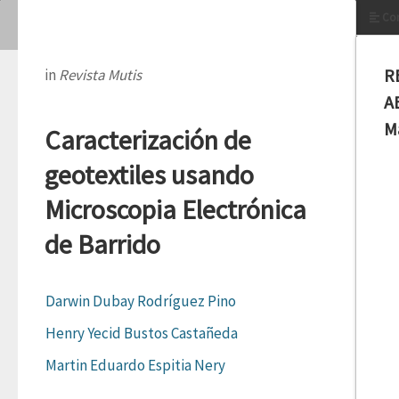
Con
R
in
Revista Mutis
A
M
Caracterización de
geotextiles usando
Microscopia Electrónica
de Barrido
Darwin Dubay Rodríguez Pino
Henry Yecid Bustos Castañeda
Martin Eduardo Espitia Nery