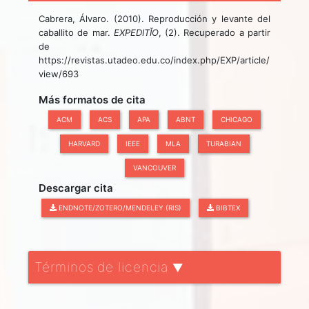
Cabrera, Álvaro. (2010). Reproducción y levante del
caballito de mar.
EXPEDITĬO
, (2). Recuperado a partir
de
https://revistas.utadeo.edu.co/index.php/EXP/article/
view/693
Más formatos de cita
ACM
ACS
APA
ABNT
CHICAGO
HARVARD
IEEE
MLA
TURABIAN
VANCOUVER
Descargar cita
ENDNOTE/ZOTERO/MENDELEY (RIS)
BIBTEX
Términos de licencia
▼