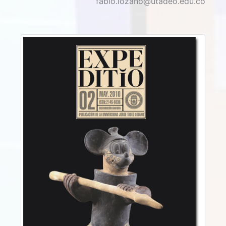
fabio.lozano@utadeo.edu.co