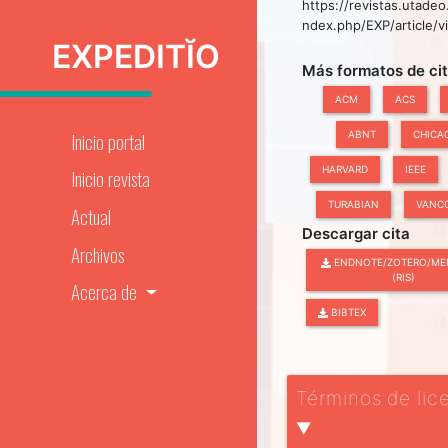
https://revistas.utadeo
ndex.php/EXP/article/
EXPEDITĬO
Más formatos de ci
ACM
ACS
Inicio portal
ABNT
CHICA
HARVARD
IEEE
Inicio revista
TURABIAN
VANC
Actual
Descargar cita
Archivos
ENDNOTE/ZOTERO/ME
(RIS)
Acerca de
BIBTEX
Términos de lic
▼