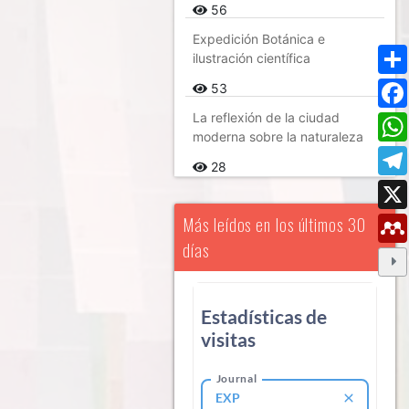
56
Expedición Botánica e
ilustración científica
53
La reflexión de la ciudad
moderna sobre la naturaleza
28
Más leídos en los últimos 30
días