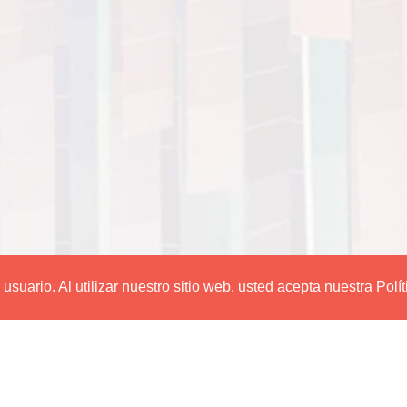
suario. Al utilizar nuestro sitio web, usted acepta nuestra Polí
Editorial Utadeo
PBX
: 2427030 ext: 3120 - 3134
Carrera 4 No. 23-76 Piso 2
Bogotá - Colombia