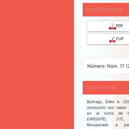
Ver/Descargar
PDF
FLIP
Número: Núm. 17 (
Cómo citar
Buitrago, Édier A. (2
revolución con sabor 
en el norte de Co
EXPEDITĬO
, (17), 
Recuperado a pa