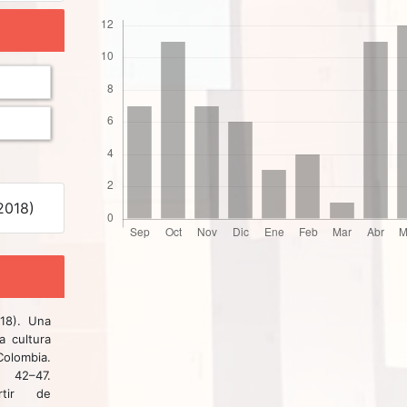
2018)
018). Una
a cultura
lombia.
42–47.
rtir de