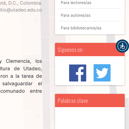
tá, D.C., Colombia.
Para lectores/as
ditio@utadeo.edu.co
Para autores/as
Para bibliotecarios/as
Síguenos en:
y Clemencia, los
ltura de Utadeo,
eron a la tarea de
 salvaguardar el
ncomunado entre
Palabras clave