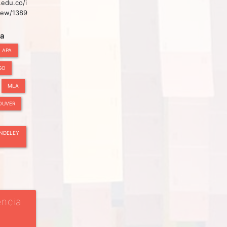
.edu.co/i
view/1389
ta
APA
GO
MLA
OUVER
NDELEY
encia