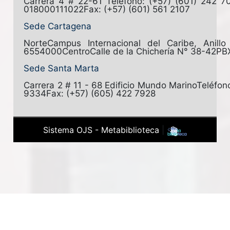
Carrera 4 # 22-61
Teléfono: (+57) (601) 242 7
018000111022
Fax: (+57) (601) 561 2107
Sede Cartagena
Norte
Campus Internacional del Caribe, Anill
6554000
Centro
Calle de la Chichería N° 38-42
PB
Sede Santa Marta
Carrera 2 # 11 - 68 Edificio Mundo Marino
Teléfon
9334
Fax: (+57) (605) 422 7928
Sistema OJS - Metabiblioteca
|