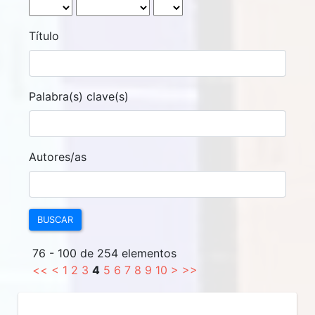
Título
Palabra(s) clave(s)
Autores/as
BUSCAR
76 - 100 de 254 elementos
<<
<
1
2
3
4
5
6
7
8
9
10
>
>>