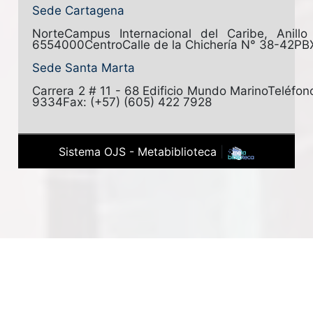
Sede Cartagena
Norte
Campus Internacional del Caribe, Anill
6554000
Centro
Calle de la Chichería N° 38-42
PB
Sede Santa Marta
Carrera 2 # 11 - 68 Edificio Mundo Marino
Teléfon
9334
Fax: (+57) (605) 422 7928
Sistema OJS - Metabiblioteca
|