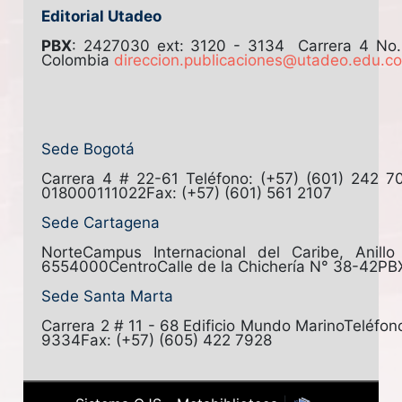
Editorial Utadeo
PBX
: 2427030 ext: 3120 - 3134
Carrera 4 No
Colombia
direccion.publicaciones@utadeo.edu.c
Sede Bogotá
Carrera 4 # 22-61
Teléfono: (+57) (601) 242 7
018000111022
Fax: (+57) (601) 561 2107
Sede Cartagena
Norte
Campus Internacional del Caribe, Anill
6554000
Centro
Calle de la Chichería N° 38-42
PB
Sede Santa Marta
Carrera 2 # 11 - 68 Edificio Mundo Marino
Teléfon
9334
Fax: (+57) (605) 422 7928