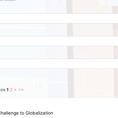
ntos
1
2
>
>>
hallenge to Globalization