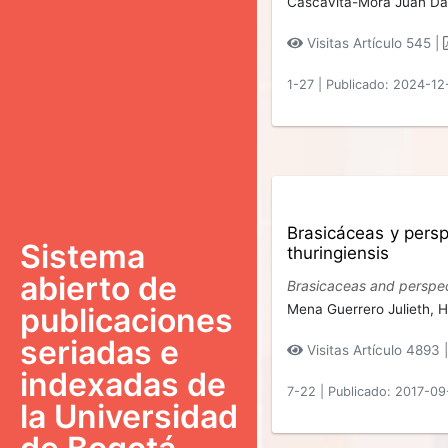
Cascavita-Mora Juan Da
Visitas Artículo 545 |
1-27
|
Publicado: 2024-12
Brasicáceas y perspe
Sistema
thuringiensis
abierto de
Brasicaceas and perspecti
Mena Guerrero Julieth,
H
publicaciones
seriadas e
Visitas Artículo 4893 
indexadas de
7-22
|
Publicado: 2017-09
la Universidad