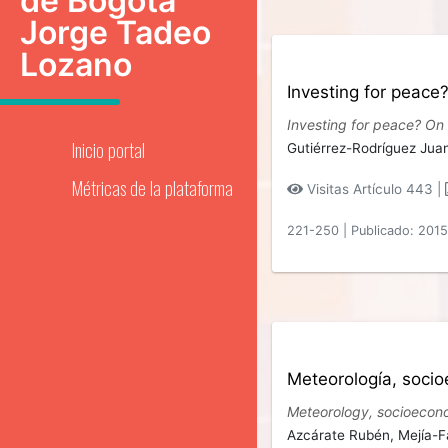
de Bogotá
Jorge Tadeo
Lozano
Investing for peace
Investing for peace? On 
Inicio portal
Gutiérrez-Rodríguez Jua
Métricas de la plataforma
Visitas Artículo 443 |
221-250
|
Publicado: 201
Meteorología, socio
Meteorology, socioecono
Azcárate Rubén,
Mejía-F