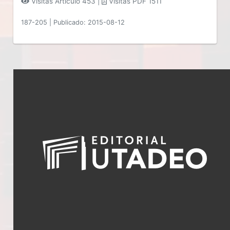
Visitas Artículo 453 |
Visitas PDF 1511
187-205
|
Publicado: 2015-08-12