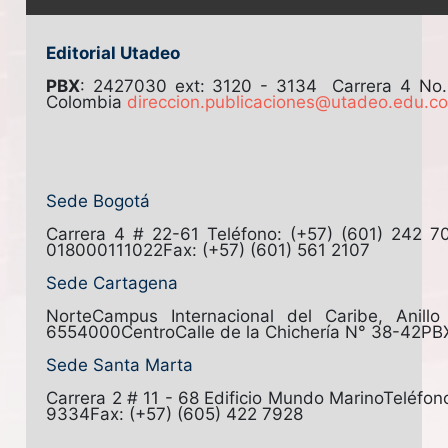
Editorial Utadeo
PBX
: 2427030 ext: 3120 - 3134
Carrera 4 No
Colombia
direccion.publicaciones@utadeo.edu.c
Sede Bogotá
Carrera 4 # 22-61
Teléfono: (+57) (601) 242 7
018000111022
Fax: (+57) (601) 561 2107
Sede Cartagena
Norte
Campus Internacional del Caribe, Anill
6554000
Centro
Calle de la Chichería N° 38-42
PB
Sede Santa Marta
Carrera 2 # 11 - 68 Edificio Mundo Marino
Teléfon
9334
Fax: (+57) (605) 422 7928