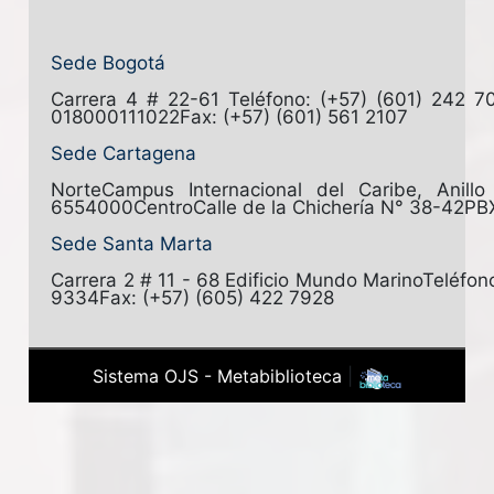
Sede Bogotá
Carrera 4 # 22-61
Teléfono: (+57) (601) 242 7
018000111022
Fax: (+57) (601) 561 2107
Sede Cartagena
Norte
Campus Internacional del Caribe, Anill
6554000
Centro
Calle de la Chichería N° 38-42
PB
Sede Santa Marta
Carrera 2 # 11 - 68 Edificio Mundo Marino
Teléfon
9334
Fax: (+57) (605) 422 7928
Sistema OJS - Metabiblioteca
|