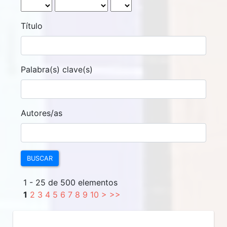
Título
Palabra(s) clave(s)
Autores/as
BUSCAR
1 - 25 de 500 elementos
1
2
3
4
5
6
7
8
9
10
>
>>