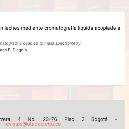
en leches mediante cromatografía líquida acoplada a
hromatography coupled to mass spectrometry
da F. Diego A.
arrera 4 No. 23-76 Piso 2
Bogotá -
revistas@utadeo.edu.co