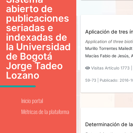
abierto de
publicaciones
seriadas e
Aplicación de tres 
indexadas de
Application of three bio
la Universidad
Murillo Torrentes Mailed
de Bogotá
Macías Fabio de Jesús,
Jorge Tadeo
Visitas Artículo 1773 
Lozano
59-73
|
Publicado: 2016-1
Inicio portal
Métricas de la plataforma
Determinación de la