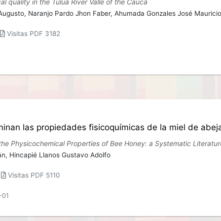
l quality in the Tuluá River Valle of the Cauca
Augusto,
Naranjo Pardo Jhon Faber,
Ahumada Gonzales José Maurici
Visitas PDF 3182
inan las propiedades fisicoquímicas de la miel de abeja
the Physicochemical Properties of Bee Honey: a Systematic Literatu
án,
Hincapié Llanos Gustavo Adolfo
|
Visitas PDF 5110
-01