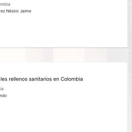
lombia
rez Néstor Jaime
ales rellenos sanitarios en Colombia
ia
ando