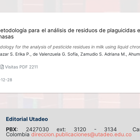
etodología para el análisis de residuos de plaguicidas 
masas
ology for the analysis of pesticide residues in milk using liquid c
azar S. Erika P.,
de Valenzuela G. Sofía,
Zamudio S. Adriana M.,
Ahuma
|
Visitas PDF 2211
-12-28
Editorial Utadeo
PBX
: 2427030 ext: 3120 - 3134
C
Colombia
direccion.publicaciones@utadeo.edu.co