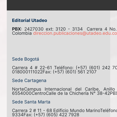
Editorial Utadeo
PBX
: 2427030 ext: 3120 - 3134
Carrera 4 No
Colombia
direccion.publicaciones@utadeo.edu.c
Sede Bogotá
Carrera 4 # 22-61
Teléfono: (+57) (601) 242 7
018000111022
Fax: (+57) (601) 561 2107
Sede Cartagena
Norte
Campus Internacional del Caribe, Anill
6554000
Centro
Calle de la Chichería N° 38-42
PB
Sede Santa Marta
Carrera 2 # 11 - 68 Edificio Mundo Marino
Teléfon
9334
Fax: (+57) (605) 422 7928