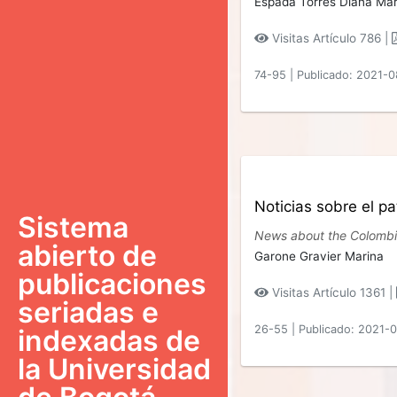
Espada Torres Diana Mar
Visitas Artículo 786 |
74-95
|
Publicado: 2021-
Noticias sobre el pa
Sistema
News about the Colombia
abierto de
Garone Gravier Marina
publicaciones
Visitas Artículo 1361 |
seriadas e
26-55
|
Publicado: 2021-
indexadas de
la Universidad