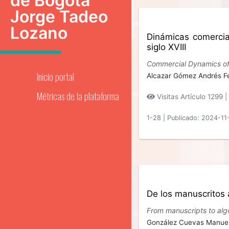
de Bogotá
Jorge Tadeo
Lozano
Dinámicas comercia
siglo XVIII
Commercial Dynamics of R
Inicio portal
Alcazar Gómez Andrés Fe
Métricas de la plataforma
Visitas Artículo 1299 |
1-28
|
Publicado: 2024-11
De los manuscritos a
From manuscripts to algo
González Cuevas Manue