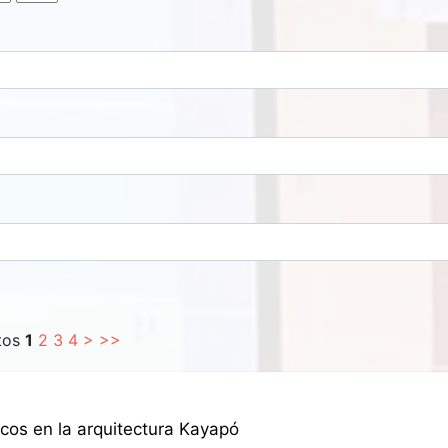
ntos
1
2
3
4
>
>>
icos en la arquitectura Kayapó