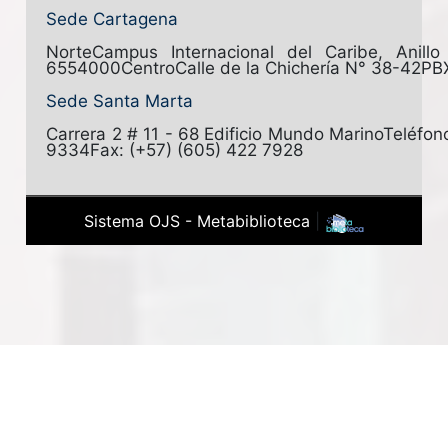
Sede Cartagena
Norte
Campus Internacional del Caribe, Anill
6554000
Centro
Calle de la Chichería N° 38-42
PB
Sede Santa Marta
Carrera 2 # 11 - 68 Edificio Mundo Marino
Teléfon
9334
Fax: (+57) (605) 422 7928
Sistema OJS - Metabiblioteca
|