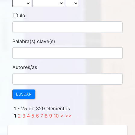
Título
Palabra(s) clave(s)
Autores/as
BUSCAR
1 - 25 de 329 elementos
1
2
3
4
5
6
7
8
9
10
>
>>