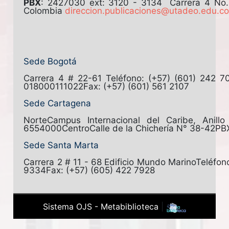
PBX
: 2427030 ext: 3120 - 3134
Carrera 4 No
Colombia
direccion.publicaciones@utadeo.edu.c
Sede Bogotá
Carrera 4 # 22-61
Teléfono: (+57) (601) 242 7
018000111022
Fax: (+57) (601) 561 2107
Sede Cartagena
Norte
Campus Internacional del Caribe, Anill
6554000
Centro
Calle de la Chichería N° 38-42
PB
Sede Santa Marta
Carrera 2 # 11 - 68 Edificio Mundo Marino
Teléfon
9334
Fax: (+57) (605) 422 7928
Sistema OJS - Metabiblioteca
|