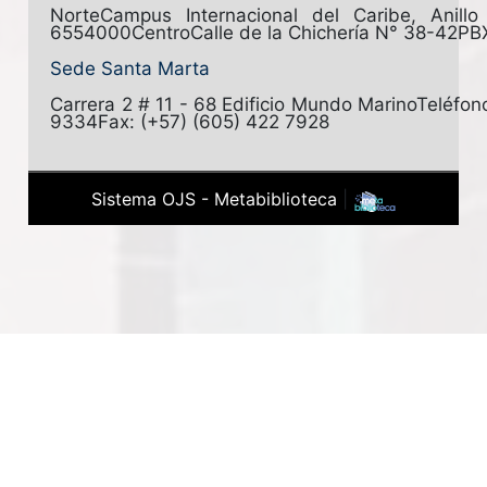
Norte
Campus Internacional del Caribe, Anill
6554000
Centro
Calle de la Chichería N° 38-42
PB
Sede Santa Marta
Carrera 2 # 11 - 68 Edificio Mundo Marino
Teléfon
9334
Fax: (+57) (605) 422 7928
Sistema OJS - Metabiblioteca
|