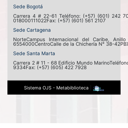
Sede Bogotá
Carrera 4 # 22-61
Teléfono: (+57) (601) 242 7
018000111022
Fax: (+57) (601) 561 2107
Sede Cartagena
Norte
Campus Internacional del Caribe, Anill
6554000
Centro
Calle de la Chichería N° 38-42
PB
Sede Santa Marta
Carrera 2 # 11 - 68 Edificio Mundo Marino
Teléfon
9334
Fax: (+57) (605) 422 7928
Sistema OJS - Metabiblioteca
|