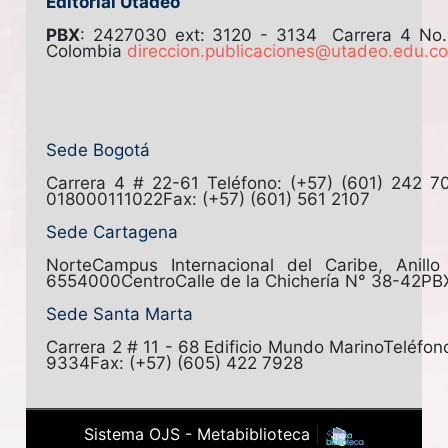
Editorial Utadeo
PBX
: 2427030 ext: 3120 - 3134
Carrera 4 No
Colombia
direccion.publicaciones@utadeo.edu.c
Sede Bogotá
Carrera 4 # 22-61
Teléfono: (+57) (601) 242 7
018000111022
Fax: (+57) (601) 561 2107
Sede Cartagena
Norte
Campus Internacional del Caribe, Anill
6554000
Centro
Calle de la Chichería N° 38-42
PB
Sede Santa Marta
Carrera 2 # 11 - 68 Edificio Mundo Marino
Teléfon
9334
Fax: (+57) (605) 422 7928
Sistema OJS - Metabiblioteca
|