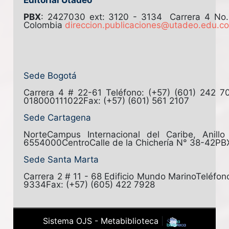
Editorial Utadeo
PBX
: 2427030 ext: 3120 - 3134
Carrera 4 No
Colombia
direccion.publicaciones@utadeo.edu.c
Sede Bogotá
Carrera 4 # 22-61
Teléfono: (+57) (601) 242 7
018000111022
Fax: (+57) (601) 561 2107
Sede Cartagena
Norte
Campus Internacional del Caribe, Anill
6554000
Centro
Calle de la Chichería N° 38-42
PB
Sede Santa Marta
Carrera 2 # 11 - 68 Edificio Mundo Marino
Teléfon
9334
Fax: (+57) (605) 422 7928
Sistema OJS - Metabiblioteca
|