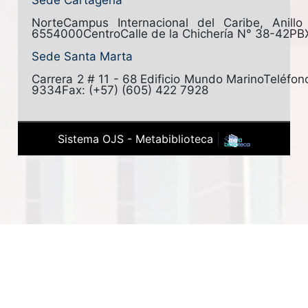
Sede Cartagena
Norte
Campus Internacional del Caribe, Anill
6554000
Centro
Calle de la Chichería N° 38-42
PB
Sede Santa Marta
Carrera 2 # 11 - 68 Edificio Mundo Marino
Teléfon
9334
Fax: (+57) (605) 422 7928
Sistema OJS - Metabiblioteca
|