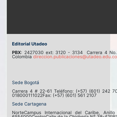
Editorial Utadeo
PBX
: 2427030 ext: 3120 - 3134
Carrera 4 No
Colombia
direccion.publicaciones@utadeo.edu.c
Sede Bogotá
Carrera 4 # 22-61
Teléfono: (+57) (601) 242 7
018000111022
Fax: (+57) (601) 561 2107
Sede Cartagena
Norte
Campus Internacional del Caribe, Anill
6554000
Centro
Calle de la Chichería N° 38-42
PB