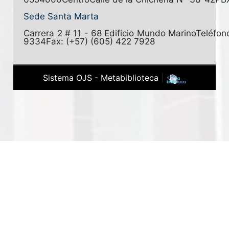
Sede Santa Marta
Carrera 2 # 11 - 68 Edificio Mundo Marino
Teléfon
9334
Fax: (+57) (605) 422 7928
Sistema OJS - Metabiblioteca
|