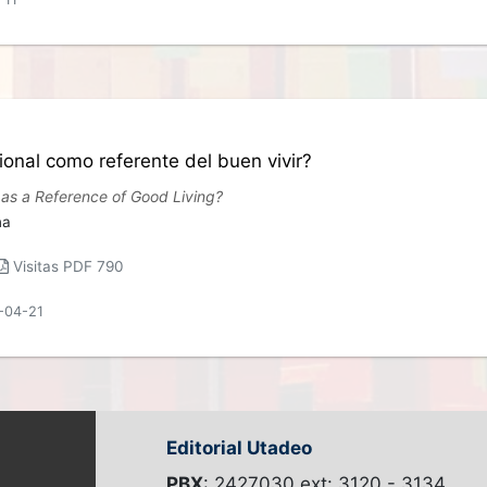
ional como referente del buen vivir?
 as a Reference of Good Living?
na
Visitas PDF 790
1-04-21
Editorial Utadeo
PBX
: 2427030 ext: 3120 - 3134