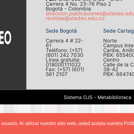
Carrera 4 No. 23-76 Piso 2
Bogotá - Colombia
direccion.publicaciones@utadeo.ed
revistas@utadeo.edu.co
Sede Bogotá
Sede Carta
Carrera 4 # 22-
Norte
61
Campus Inter
Teléfono: (+57)
Caribe, Anill
(601) 242 7030
PBX: 65540
Línea gratuita:
Centro
018000111022
Calle de la 
Fax: (+57) (601)
38-42
561 2107
PBX: 66474
Sistema OJS - Metabiblioteca
suario. Al utilizar nuestro sitio web, usted acepta nuestra Polí