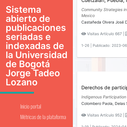
Cuetzalan, Puebla,
Sistema
Community Strategies in 
abierto de
Mexico
Castañeda Olvera José 
publicaciones
seriadas e
Visitas Artículo 667 |
indexadas de
1-26
|
Publicado: 2023-0
la Universidad
de Bogotá
Jorge Tadeo
Lozano
Derechos de particip
Indigenous Participation 
Colombero Paola,
Delas
Inicio portal
Métricas de la plataforma
Visitas Artículo 952 |
1-19
|
Publicado: 2024-04