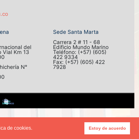
u.co
gena
Sede Santa Marta
Carrera 2 # 11 - 68
nacional del
Edificio Mundo Marino
o Vial Km 13
Teléfono: (+57) (605)
00
422 9334
Fax: (+57) (605) 422
Chichería N°
7928
00
|
tica de cookies.
Estoy de acuerdo