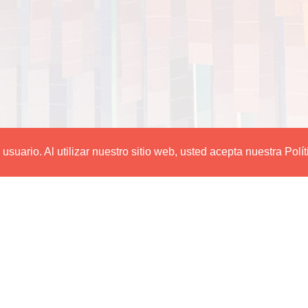
suario. Al utilizar nuestro sitio web, usted acepta nuestra Polí
Editorial Utadeo
PBX
: 2427030 ext: 3120 - 3134
Carrera 4 No. 23-76 Piso 2
Bogotá - Colombia
direccion.publicaciones@utadeo.edu.co
revistas@utadeo.edu.co
Sede Bogotá
Sede Cartagena