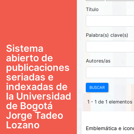
Título
Palabra(s) clave(s)
Sistema
abierto de
Autores/as
publicaciones
seriadas e
indexadas de
BUSCAR
la Universidad
1 - 1 de 1 elementos
de Bogotá
Jorge Tadeo
Lozano
Emblemática e iconog