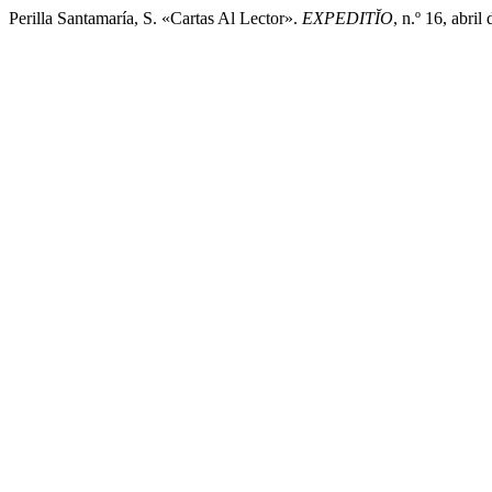
Perilla Santamaría, S. «Cartas Al Lector».
EXPEDITĬO
, n.º 16, abri